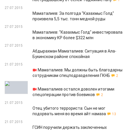
1
27.07.2015
Маматалиев: За полгода "Казахмыс Голд"
произвела 5,5 тыс. тонн медной руды
27.07.2015
Маматалиев: "Казахмыс Голд" инвестировала
в экономику КР более $322 млн
27.07.2015
Абдырахман Маматалиев: Ситуация в Ала-
Букинском районе спокойная
21.07.2015
Маматалиев: Мы должны быть благодарны
сотрудникам спецподразделения ГКНБ
2
21.07.2015
Маматалиев остался доволен итогами
спецоперации против боевиков
2
21.07.2015
Отец убитого террориста: Сын не мог
подорвать меня во время айт намаза
13
21.07.2015
ГСИН поручили держать заключенных