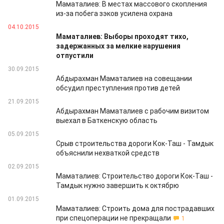
Маматалиев: В местах массового скопления
из-за побега зэков усилена охрана
04.10.2015
Маматалиев: Выборы проходят тихо,
задержанных за мелкие нарушения
отпустили
30.09.2015
Абдырахман Маматалиев на совещании
обсудил преступления против детей
21.09.2015
Абдырахман Маматалиев с рабочим визитом
выехал в Баткенскую область
05.09.2015
Срыв строительства дороги Кок-Таш - Тамдык
объяснили нехваткой средств
02.09.2015
Маматалиев: Строительство дороги Кок-Таш -
Тамдык нужно завершить к октябрю
01.09.2015
Маматалиев: Строить дома для пострадавших
при спецоперации не прекращали
1