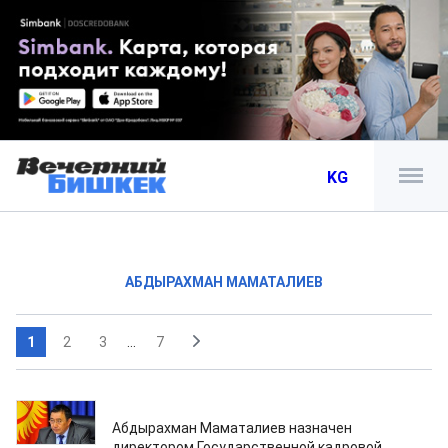
KG
АБДЫРАХМАН МАМАТАЛИЕВ
1
2
3
...
7
22.10.2020
Абдырахман Маматалиев назначен
директором Государственной кадровой