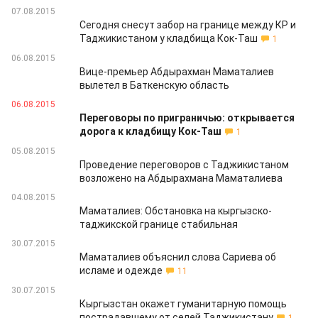
07.08.2015
Сегодня снесут забор на границе между КР и
Таджикистаном у кладбища Кок-Таш
1
06.08.2015
Вице-премьер Абдырахман Маматалиев
вылетел в Баткенскую область
06.08.2015
Переговоры по приграничью: открывается
дорога к кладбищу Кок-Таш
1
05.08.2015
Проведение переговоров с Таджикистаном
возложено на Абдырахмана Маматалиева
04.08.2015
Маматалиев: Обстановка на кыргызско-
таджикской границе стабильная
30.07.2015
Маматалиев объяснил слова Сариева об
исламе и одежде
11
30.07.2015
Кыргызстан окажет гуманитарную помощь
пострадавшему от селей Таджикистану