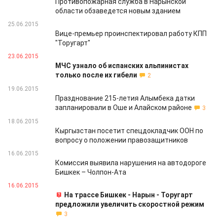
Противопожарная служба в Нарынской
области обзаведется новым зданием
25.06.2015
Вице-премьер проинспектировал работу КПП
"Торугарт"
23.06.2015
МЧС узнало об испанских альпинистах
только после их гибели
2
19.06.2015
Празднование 215-летия Алымбека датки
запланировали в Оше и Алайском районе
3
18.06.2015
Кыргызстан посетит спецдокладчик ООН по
вопросу о положении правозащитников
16.06.2015
Комиссия выявила нарушения на автодороге
Бишкек – Чолпон-Ата
16.06.2015
На трассе Бишкек - Нарын - Торугарт
предложили увеличить скоростной режим
3