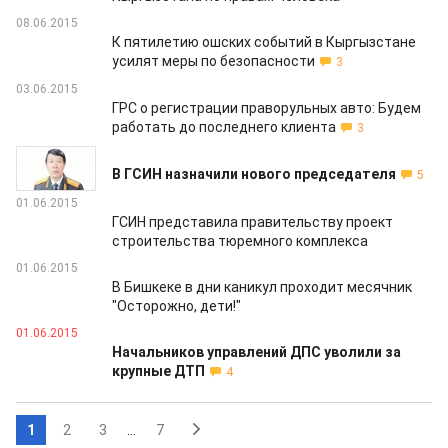
08.06.2015
К пятилетию ошских событий в Кыргызстане
усилят меры по безопасности
3
03.06.2015
ГРС о регистрации праворульных авто: Будем
работать до последнего клиента
3
01.06.2015
В ГСИН назначили нового председателя
5
01.06.2015
ГСИН представила правительству проект
строительства тюремного комплекса
01.06.2015
В Бишкеке в дни каникул проходит месячник
"Осторожно, дети!"
01.06.2015
Начальников управлений ДПС уволили за
крупные ДТП
4
1
2
3
...
7