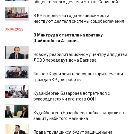
общественного деятеля Батыш Салиевой
02.07.2022
В КР впервые за годы независимости
чествуют деятеля системы соцобеспечения
06.06.2022
В Минтруда ответили на критику
Шайлообека Атазова
03.06.2022
Новому реабилитационному центру для детей
ЛОВЗ передадут дома Бакиева
30.04.2022
Бизнес Кореи заинтересован в привлечении
граждан КР для работы
25.03.2022
Кудайберген Базарбаев встретился с
руководителями агентств ООН
18.02.2022
Кудайбергена Базарбаева поблагодарили за
защиту избитого мальчика
20.01.2022
Права трудящихся будут защищены на