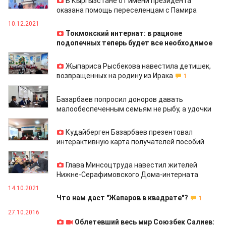
В Кыргызстане от имени президента
оказана помощь переселенцам с Памира
10.12.2021
Токмокский интернат: в рационе
подопечных теперь будет все необходимое
25.11.2021
Жыпариса Рысбекова навестила детишек,
возвращенных на родину из Ирака
1
17.11.2021
Базарбаев попросил доноров давать
малообеспеченным семьям не рыбу, а удочки
12.11.2021
Кудайберген Базарбаев презентовал
интерактивную карта получателей пособий
07.11.2021
Глава Минсоцтруда навестил жителей
Нижне-Серафимовского Дома-интерната
14.10.2021
Что нам даст "Жапаров в квадрате"?
1
27.10.2016
Облетевший весь мир Союзбек Салиев: