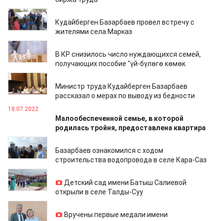
27.09.2022
Кудайберген Базарбаев провел встречу с
жителями села Марказ
22.07.2022
В КР снизилось число нуждающихся семей,
получающих пособие "үй-бүлөгө көмөк
22.07.2022
Министр труда Кудайберген Базарбаев
рассказал о мерах по выводу из бедности
18.07.2022
Малообеспеченной семье, в которой
родилась тройня, предоставлена квартира
04.07.2022
Базарбаев ознакомился с ходом
строительства водопровода в селе Кара-Саз
02.07.2022
Детский сад имени Батыш Салиевой
открыли в селе Талды-Суу
02.07.2022
Вручены первые медали имени