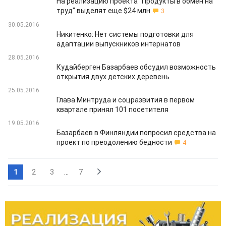
На реализацию проекта "Продукты в обмен на
труд" выделят еще $24 млн
3
30.05.2016
Никитенко: Нет системы подготовки для
адаптации выпускников интернатов
28.05.2016
Кудайберген Базарбаев обсудил возможность
открытия двух детских деревень
25.05.2016
Глава Минтруда и соцразвития в первом
квартале принял 101 посетителя
19.05.2016
Базарбаев в Финляндии попросил средства на
проект по преодолению бедности
4
1
2
3
...
7