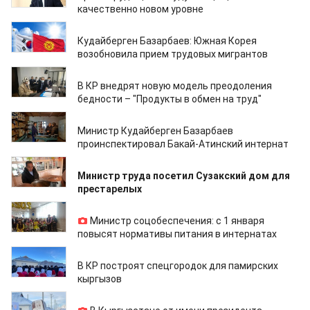
качественно новом уровне
17.01.2022
Кудайберген Базарбаев: Южная Корея
возобновила прием трудовых мигрантов
14.01.2022
В КР внедрят новую модель преодоления
бедности – "Продукты в обмен на труд"
05.01.2022
Министр Кудайберген Базарбаев
проинспектировал Бакай-Атинский интернат
03.01.2022
Министр труда посетил Сузакский дом для
престарелых
30.12.2021
Министр соцобеспечения: с 1 января
повысят нормативы питания в интернатах
22.12.2021
В КР построят спецгородок для памирских
кыргызов
22.12.2021