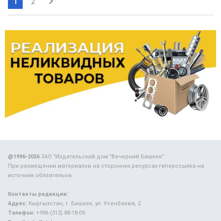
1
2
@1996-2026
ЗАО "Издательский дом "Вечерний Бишкек"
При размещении материалов на сторонних ресурсах гиперссылка на
источник обязательна.
Контакты редакции:
Адрес:
Кыргызстан, г. Бишкек, ул. Усенбаева, 2.
Телефон:
+996 (312) 88-18-09.