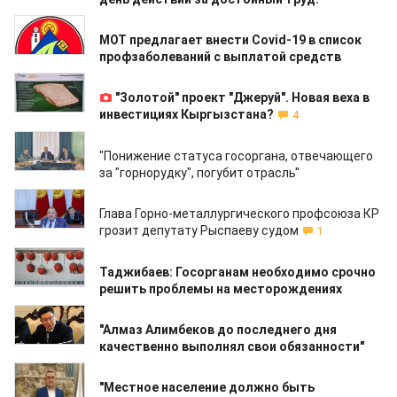
28.04.2021
МОТ предлагает внести Covid-19 в список
профзаболеваний с выплатой средств
19.03.2021
"Золотой" проект "Джеруй". Новая веха в
инвестициях Кыргызстана?
4
04.02.2021
"Понижение статуса госоргана, отвечающего
за "горнорудку", погубит отрасль"
11.12.2020
Глава Горно-металлургического профсоюза КР
грозит депутату Рыспаеву судом
1
04.12.2020
Таджибаев: Госорганам необходимо срочно
решить проблемы на месторождениях
13.11.2020
"Алмаз Алимбеков до последнего дня
качественно выполнял свои обязанности"
23.10.2020
"Местное население должно быть