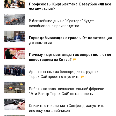
Профсоюзы Кыргызстана. Беззубые или все
же активные?
23.01.2020
В ближайшие дни на "Кумторе" будет
возобновлено производство
23.12.2019
Горнодобывающая отрасль. От политизации
до экологии
17.12.2018
Почему кыргызстанцы так сопротивляются
инвестициям из Китая?
1
12.12.2018
Арестованных за беспорядки на руднике
Терек-Сай просят отпустить
1
05.12.2018
Работы на золотоизвлекательной фбраике
"Эти-Бакыр Терек-Сай" остановлены
18.09.2018
Снизить отчисления в Соцфонд, запустить
ипотеку для швейников