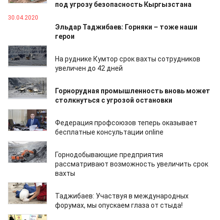
под угрозу безопасность Кыргызстана
30.04.2020
Эльдар Таджибаев: Горняки – тоже наши
герои
20.04.2020
На руднике Кумтор срок вахты сотрудников
увеличен до 42 дней
15.04.2020
Горнорудная промышленность вновь может
столкнуться с угрозой остановки
13.04.2020
Федерация профсоюзов теперь оказывает
бесплатные консультации online
08.04.2020
Горнодобывающие предприятия
рассматривают возможность увеличить срок
вахты
21.02.2020
Таджибаев: Участвуя в международных
форумах, мы опускаем глаза от стыда!
14.02.2020