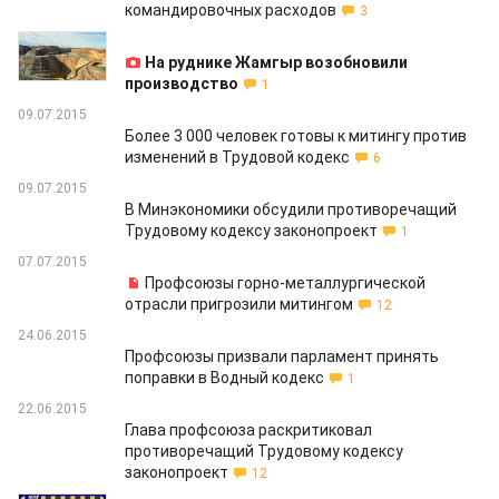
командировочных расходов
3
26.01.2016
На руднике Жамгыр возобновили
производство
1
09.07.2015
Более 3 000 человек готовы к митингу против
изменений в Трудовой кодекс
6
09.07.2015
В Минэкономики обсудили противоречащий
Трудовому кодексу законопроект
1
07.07.2015
Профсоюзы горно-металлургической
отрасли пригрозили митингом
12
24.06.2015
Профсоюзы призвали парламент принять
поправки в Водный кодекс
1
22.06.2015
Глава профсоюза раскритиковал
противоречащий Трудовому кодексу
законопроект
12