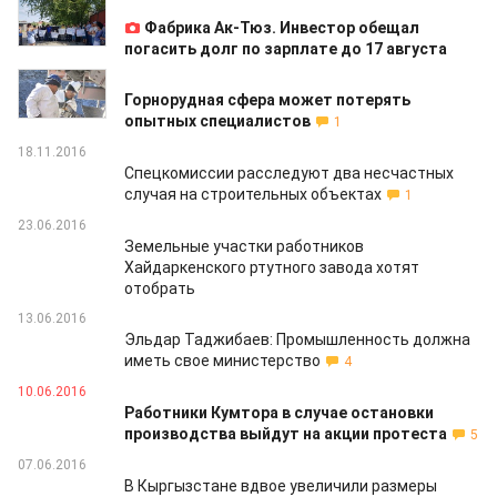
08.08.2018
Фабрика Ак-Тюз. Инвестор обещал
погасить долг по зарплате до 17 августа
21.06.2018
Горнорудная сфера может потерять
опытных специалистов
1
18.11.2016
Спецкомиссии расследуют два несчастных
случая на строительных объектах
1
23.06.2016
Земельные участки работников
Хайдаркенского ртутного завода хотят
отобрать
13.06.2016
Эльдар Таджибаев: Промышленность должна
иметь свое министерство
4
10.06.2016
Работники Кумтора в случае остановки
производства выйдут на акции протеста
5
07.06.2016
В Кыргызстане вдвое увеличили размеры