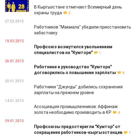
28.04.2015
В Кыргызстане отмечают Всемирный день
охраны труда
2
27.03.2015
Работников "Макмала" убедили приостановить
забастовку
18.03.2015
Профсоюз возмутился увольнением
специалистов на "Кумторе"
1
26.01.2015
Работники и руководство "Кумтора"
договорились о повышении зарплаты
8
20.01.2015
Работники "Джунды" добились сохранения
зарплаты на прежнем уровне
14.01.2015
Ассоциация промышленников: Аффинаж
золота необходимо производить в КР
4
09.01.2015
Профсоюзы предостерегли "Кумтор" от
сокращения работников-кыргызстанцев
1