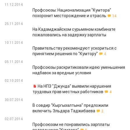
11.12.2014
Профсоюзы: Национализация "Кумтора"
похоронит месторождение и отрасль
14
25.11.2014
На Кадамджайском сурьмяном комбинате
пожаловались на задержку зарплаты
10.11.2014
Правительству рекомендуют ускориться с
принятием решения по "Кумтору"
4
05.11.2014
Профсоюзы раскритиковали идею уменьшения
надбавок за вредные условия
02.10.2014
На НПЗ "Джунда" выявили нарушения
трудовых прав местных работников
4
30.07.2014
В совдир "Кыргызалтына" предложили
включить Эльдара Таджибаева
2
02.07.2014
Профсоюзам не понравились зарплаты