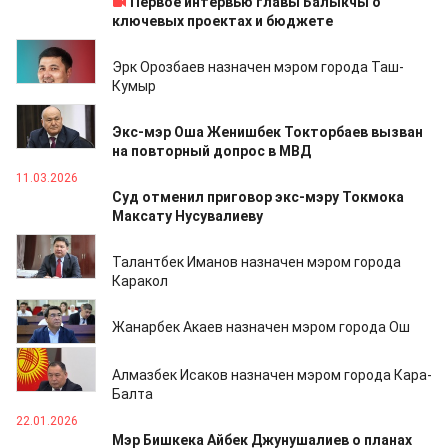
Первое интервью главы Балыкчы о
ключевых проектах и бюджете
07.04.2026
Эрк Орозбаев назначен мэром города Таш-
Кумыр
01.04.2026
Экс-мэр Оша Женишбек Токторбаев вызван
на повторный допрос в МВД
11.03.2026
Суд отменил приговор экс-мэру Токмока
Максату Нусувалиеву
10.03.2026
Талантбек Иманов назначен мэром города
Каракол
19.02.2026
Жанарбек Акаев назначен мэром города Ош
05.02.2026
Алмазбек Исаков назначен мэром города Кара-
Балта
22.01.2026
Мэр Бишкека Айбек Джунушалиев о планах