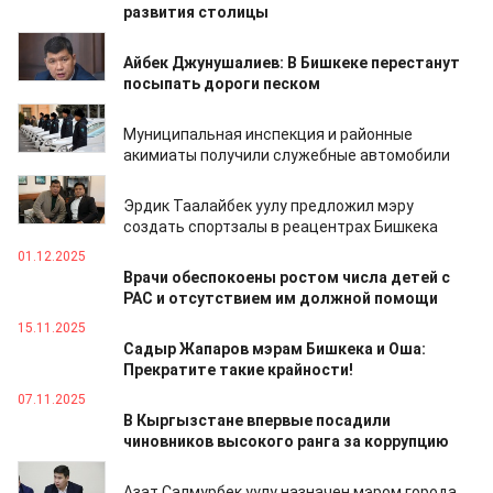
развития столицы
19.01.2026
Айбек Джунушалиев: В Бишкеке перестанут
посыпать дороги песком
29.12.2025
Муниципальная инспекция и районные
акимиаты получили служебные автомобили
18.12.2025
Эрдик Таалайбек уулу предложил мэру
создать спортзалы в реацентрах Бишкека
01.12.2025
Врачи обеспокоены ростом числа детей с
РАС и отсутствием им должной помощи
15.11.2025
Садыр Жапаров мэрам Бишкека и Оша:
Прекратите такие крайности!
07.11.2025
В Кыргызстане впервые посадили
чиновников высокого ранга за коррупцию
15.10.2025
Азат Салмурбек уулу назначен мэром города