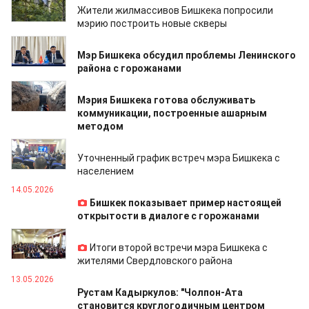
Жители жилмассивов Бишкека попросили
мэрию построить новые скверы
17.05.2026
Мэр Бишкека обсудил проблемы Ленинского
района с горожанами
15.05.2026
Мэрия Бишкека готова обслуживать
коммуникации, построенные ашарным
методом
14.05.2026
Уточненный график встреч мэра Бишкека с
населением
14.05.2026
Бишкек показывает пример настоящей
открытости в диалоге с горожанами
14.05.2026
Итоги второй встречи мэра Бишкека с
жителями Свердловского района
13.05.2026
Рустам Кадыркулов: "Чолпон-Ата
становится круглогодичным центром