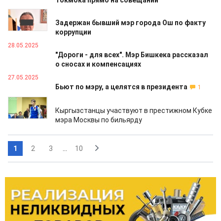
Токмока прямо на совещании
28.05.2025
Задержан бывший мэр города Ош по факту
коррупции
28.05.2025
"Дороги - для всех". Мэр Бишкека рассказал
о сносах и компенсациях
27.05.2025
Бьют по мэру, а целятся в президента
1
20.05.2025
Кыргызстанцы участвуют в престижном Кубке
мэра Москвы по бильярду
1
2
3
...
10