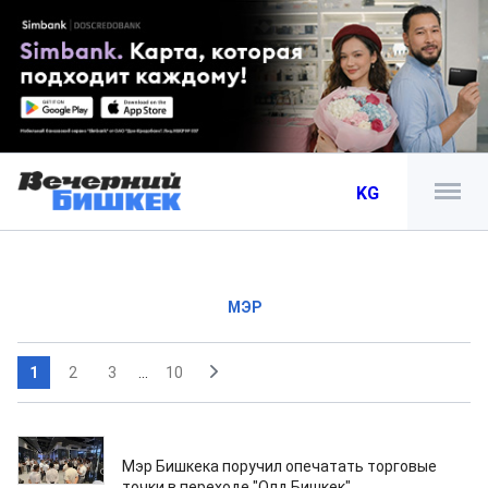
KG
МЭР
1
2
3
...
10
15.07.2026
Мэр Бишкека поручил опечатать торговые
точки в переходе "Олд Бишкек"