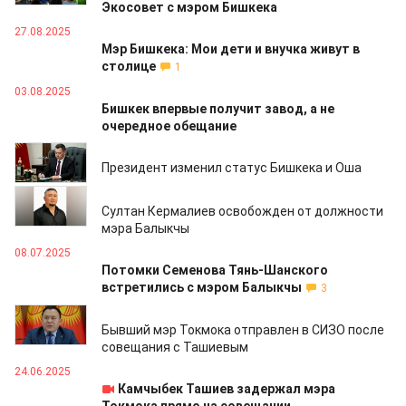
Экосовет с мэром Бишкека
27.08.2025
Мэр Бишкека: Мои дети и внучка живут в
столице
1
03.08.2025
Бишкек впервые получит завод, а не
очередное обещание
16.07.2025
Президент изменил статус Бишкека и Оша
14.07.2025
Султан Кермалиев освобожден от должности
мэра Балыкчы
08.07.2025
Потомки Семенова Тянь-Шанского
встретились с мэром Балыкчы
3
26.06.2025
Бывший мэр Токмока отправлен в СИЗО после
совещания с Ташиевым
24.06.2025
Камчыбек Ташиев задержал мэра