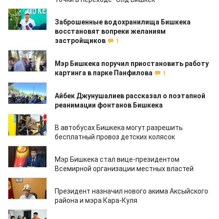
13.07.2026
Заброшенные водохранилища Бишкека
восстановят вопреки желаниям
застройщиков
1
11.07.2026
Мэр Бишкека поручил приостановить работу
картинга в парке Панфилова
1
11.07.2026
Айбек Джунушалиев рассказал о поэтапной
реанимации фонтанов Бишкека
09.07.2026
В автобусах Бишкека могут разрешить
бесплатный провоз детских колясок
29.06.2026
Мэр Бишкека стал вице-президентом
Всемирной организации местных властей
19.06.2026
Президент назначил нового акима Аксыйского
района и мэра Кара-Куля
31.05.2026