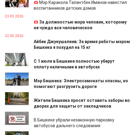
Мэр Каракола Талантбек Иманов навестил
воспитанников детских домов
23.05.2026
За должностью мэра человек, которому
не чуждо все человеческое
22.05.2026
Айбек Джунушалиев: За время работы мэром
Бишкека я похудел на 15 кг
22.05.2026
С 1 июля в Бишкеке полностью уберут
оплату наличными в автобусах
18.05.2026
Мэр Бишкека: Электросамокаты опасны, но
помогают разгрузить дороги
18.05.2026
Жители Бишкека просят оставить заборы во
дворах для защиты от закладчиков
17.05.2026
В Бишкеке убрали незаконную парковку
автобусов дальнего следования
17.05.2026