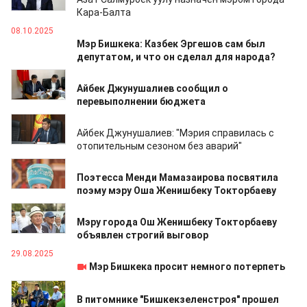
Кара-Балта
08.10.2025
Мэр Бишкека: Казбек Эргешов сам был
депутатом, и что он сделал для народа?
07.10.2025
Айбек Джунушалиев сообщил о
перевыполнении бюджета
07.10.2025
Айбек Джунушалиев: "Мэрия справилась с
отопительным сезоном без аварий"
17.09.2025
Поэтесса Менди Мамазаирова посвятила
поэму мэру Оша Женишбеку Токторбаеву
16.09.2025
Мэру города Ош Женишбеку Токторбаеву
объявлен строгий выговор
29.08.2025
Мэр Бишкека просит немного потерпеть
27.08.2025
В питомнике "Бишкекзеленстроя" прошел