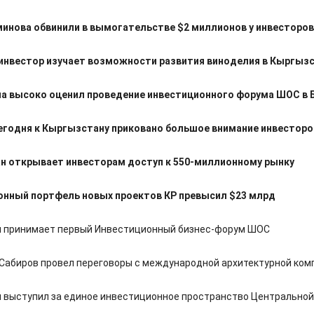
инова обвинили в вымогательстве $2 миллионов у инвесторов
инвестор изучает возможности развития виноделия в Кыргыз
а высоко оценил проведение инвестиционного форума ШОС в 
егодня к Кыргызстану приковано большое внимание инвесторо
н открывает инвесторам доступ к 550-миллионному рынку
онный портфель новых проектов КР превысил $23 млрд
 принимает первый Инвестиционный бизнес-форум ШОС
Сабиров провел переговоры с международной архитектурной ком
 выступил за единое инвестиционное пространство Центральной