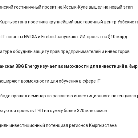
нский гостиничный проект на Иссык-Куле вышел на новый этап
Кыргызстана посетила крупнейший выставочный центр Узбекист
 IT-гиганты NVIDIA и Firebird запускают ИИ-проект на $10 млрд
ратуре обсудили защиту прав предпринимателей и инвесторов
нская BBG Energy изучает возможности для инвестиций в Кы
асширяют возможности для обучения в сфере IT
баде прошел семинар по развитию инвестиционного потенциала 
изуются проекты ГЧП на сумму более 320 млн сомов
дили инвестиционный потенциал регионов Кыргызстана