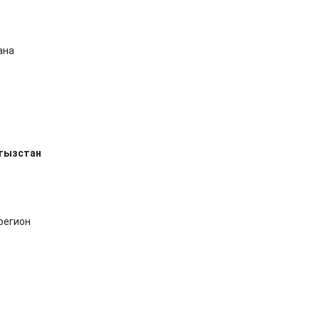
ана
ргызстан
регион