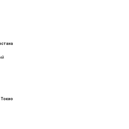
зстана
ий
 Токио