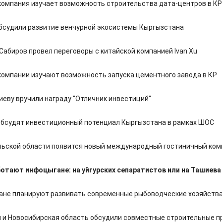
компания изучает возможность строительства дата-центров в КР
бсудили развитие венчурной экосистемы Кыргызстана
Сабиров провел переговоры с китайской компанией Ivan Xu
компании изучают возможность запуска цементного завода в КР
иеву вручили награду "Отличник инвестиций"
обсудят инвестиционный потенциал Кыргызстана в рамках ШОС
льской области появится новый международный гостиничный ком
ботают инфоцыгане: на уйгурских сепаратистов или на Ташиева
ане планируют развивать современные рыбоводческие хозяйств
 и Новосибирская область обсудили совместные строительные п