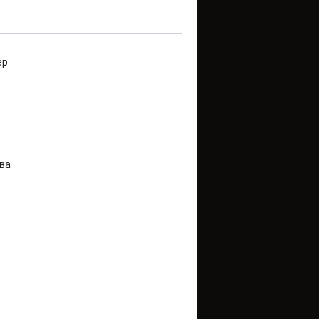
ер
ва