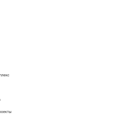
плекс
а
роекты