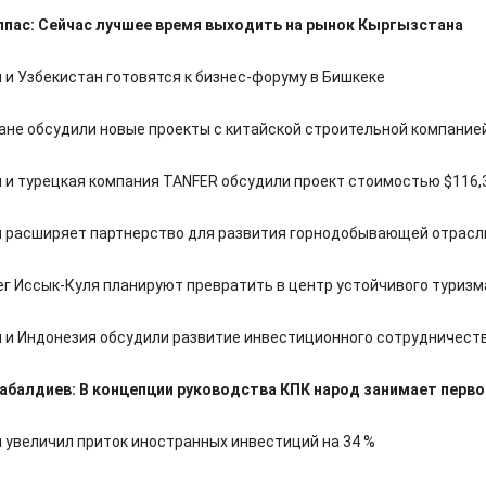
пас: Сейчас лучшее время выходить на рынок Кыргызстана
 и Узбекистан готовятся к бизнес-форуму в Бишкеке
ане обсудили новые проекты с китайской строительной компание
 и турецкая компания TANFER обсудили проект стоимостью $116,
 расширяет партнерство для развития горнодобывающей отрасл
г Иссык-Куля планируют превратить в центр устойчивого туризм
 и Индонезия обсудили развитие инвестиционного сотрудничест
абалдиев: В концепции руководства КПК народ занимает перв
 увеличил приток иностранных инвестиций на 34 %