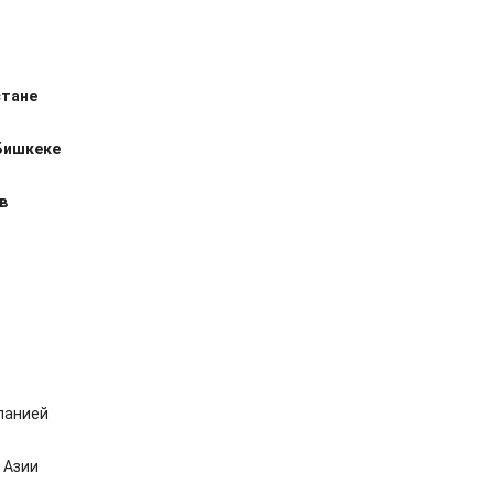
стане
Бишкеке
в
панией
 Азии