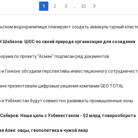
1
2
3
...
32
льском водохранилище планируют создать аквакультурный класт
 Шабазов: ШОС по своей природе организация для созидания
форума по проекту "Асман" подписан ряд документов
 и Гонконг обсудили перспективы инвестиционного сотрудничест
ане презентовали цифровые решения компании GEO TOTAL
 и Узбекистан будут совместно развивать промышленные зоны
Сабиров: Наша цель с Узбекистаном - $2 млрд товарооборота
я Азия: овцы, геополитика и чужой пиар