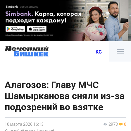
KG
Алагозов: Главу МЧС
Шамырканова сняли из-за
подозрений во взятке
10 марта 2026 16:13
2973
0
Карыпбай кызы Толгонай