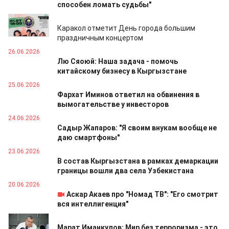
способен ломать судьбы"
26.06.2026
Каракол отметит День города большим
праздничным концертом
26.06.2026
Лю Сяоюй: Наша задача - помочь
китайскому бизнесу в Кыргызстане
25.06.2026
Фархат Иминов ответил на обвинения в
вымогательстве у инвесторов
24.06.2026
Садыр Жапаров: "Я своим внукам вообще не
даю смартфоны"
23.06.2026
В состав Кыргызстана в рамках демаркации
границы вошли два села Узбекистана
20.06.2026
Аскар Акаев про "Номад ТВ": "Его смотрит
вся интеллигенция"
20.06.2026
Марат Иманкулов: Мир без терроризма - это