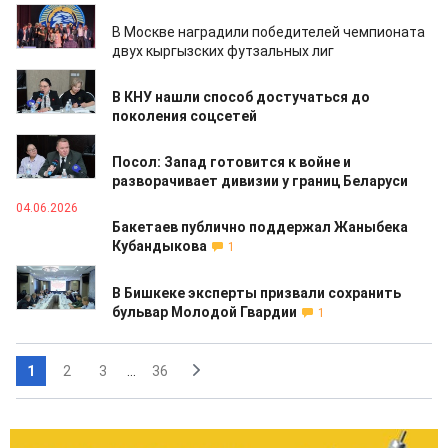
05.06.2026
В Москве наградили победителей чемпионата
двух кыргызских футзальных лиг
05.06.2026
В КНУ нашли способ достучаться до
поколения соцсетей
04.06.2026
Посол: Запад готовится к войне и
разворачивает дивизии у границ Беларуси
04.06.2026
Бакетаев публично поддержал Жаныбека
Кубандыкова
1
04.06.2026
В Бишкеке эксперты призвали сохранить
бульвар Молодой Гвардии
1
1
2
3
...
36