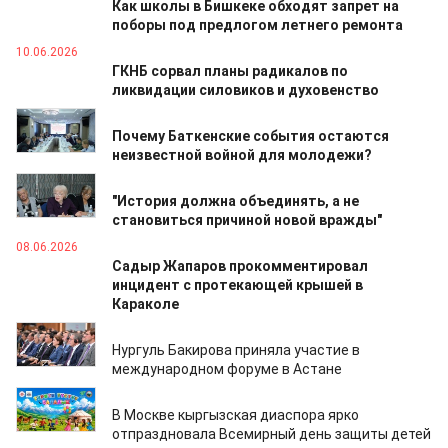
Как школы в Бишкеке обходят запрет на
поборы под предлогом летнего ремонта
10.06.2026
ГКНБ сорвал планы радикалов по
ликвидации силовиков и духовенство
09.06.2026
Почему Баткенские события остаются
неизвестной войной для молодежи?
09.06.2026
"История должна объединять, а не
становиться причиной новой вражды"
08.06.2026
Садыр Жапаров прокомментировал
инцидент с протекающей крышей в
Караколе
06.06.2026
Нургуль Бакирова приняла участие в
международном форуме в Астане
05.06.2026
В Москве кыргызская диаспора ярко
отпраздновала Всемирный день защиты детей