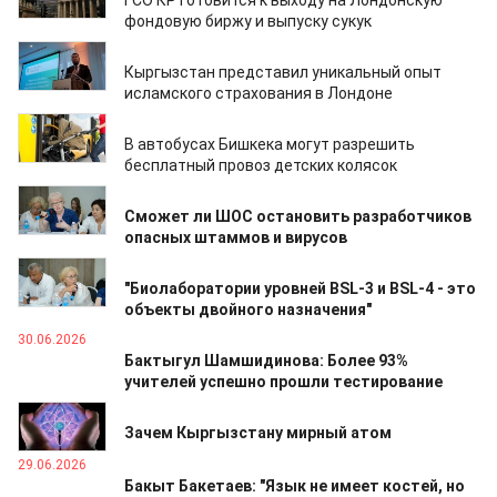
ГСО КР готовится к выходу на Лондонскую
фондовую биржу и выпуску сукук
10.07.2026
Кыргызстан представил уникальный опыт
исламского страхования в Лондоне
09.07.2026
В автобусах Бишкека могут разрешить
бесплатный провоз детских колясок
08.07.2026
Сможет ли ШОС остановить разработчиков
опасных штаммов и вирусов
08.07.2026
"Биолаборатории уровней BSL-3 и BSL-4 - это
объекты двойного назначения"
30.06.2026
Бактыгул Шамшидинова: Более 93%
учителей успешно прошли тестирование
29.06.2026
Зачем Кыргызстану мирный атом
29.06.2026
Бакыт Бакетаев: "Язык не имеет костей, но