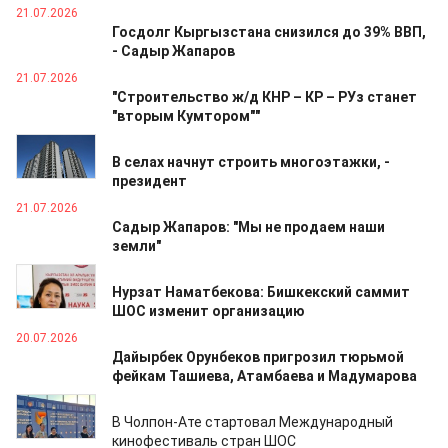
21.07.2026
Госдолг Кыргызстана снизился до 39% ВВП,
- Садыр Жапаров
21.07.2026
"Строительство ж/д КНР – КР – РУз станет
"вторым Кумтором""
21.07.2026
В селах начнут строить многоэтажки, -
президент
21.07.2026
Садыр Жапаров: "Мы не продаем наши
земли"
21.07.2026
Нурзат Наматбекова: Бишкекский саммит
ШОС изменит организацию
20.07.2026
Дайырбек Орунбеков пригрозил тюрьмой
фейкам Ташиева, Атамбаева и Мадумарова
16.07.2026
В Чолпон-Ате стартовал Международный
кинофестиваль стран ШОС