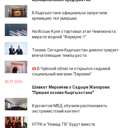
04.08.2026
В Кыргызстане официально запретили
кремацию тел умерших
01.08.2026
На Иссык-Куле стартовал этап Чемпионата
мира по водной "Формуле-1"
31.07.2026
Токаев: Сегодня Кыргызстан демонстрирует
впечатляющие темпы роста
30.07.2026
В Чуйской области открылся седьмой
социальный магазин "Евразия"
30.07.2026
Шавкат Мирзиёев о Садыре Жапарове:
"Пришел хозяин Кыргызстана"
30.07.2026
Курсантов МВД обучили распознавать
экстремистский контент
29.07.2026
НТРК и "Номад ТВ" будут вместе