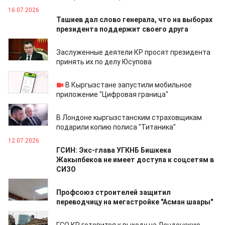
16.07.2026
Ташиев дал слово генерала, что на выборах
президента поддержит своего друга
15.07.2026
Заслуженные деятели КР просят президента
принять их по делу Юсупова
15.07.2026
В Кыргызстане запустили мобильное
приложение "Цифровая граница"
14.07.2026
В Лондоне кыргызстанским страховщикам
подарили копию полиса "Титаника"
12.07.2026
ГСИН: Экс-глава УГКНБ Бишкека
Жакыпбеков не имеет доступа к соцсетям в
СИЗО
12.07.2026
Профсоюз строителей защитил
переводчицу на мегастройке "Асман шаары"
10.07.2026