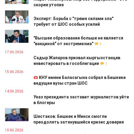
скорее утопия
19.06.2026
Эксперт: Борьба с "тремя силами зла"
требует от ШОС особых усилий
19.06.2026
"Высшее образование больше не является
"вакциной" от экстремизма"
1
17.06.2026
Садыр Жапаров призвал кыргызстанцев
инвестировать в гособлигации
1
15.06.2026
КНУ имени Баласагына собрал в Бишкеке
ведущие вузы стран ШОС
14.06.2026
Указ президента заставит журналистов уйти
в блогеры
11.06.2026
Шестаков: Бишкек и Минск смогли
преодолеть затянувшийся кризис доверия
10.06.2026