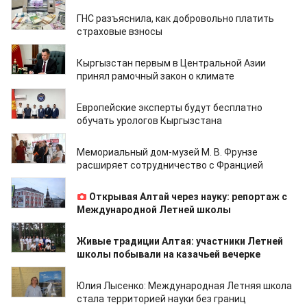
10.07.2026
ГНС разъяснила, как добровольно платить
страховые взносы
10.07.2026
Кыргызстан первым в Центральной Азии
принял рамочный закон о климате
09.07.2026
Европейские эксперты будут бесплатно
обучать урологов Кыргызстана
09.07.2026
Мемориальный дом-музей М. В. Фрунзе
расширяет сотрудничество с Францией
09.07.2026
Открывая Алтай через науку: репортаж с
Международной Летней школы
09.07.2026
Живые традиции Алтая: участники Летней
школы побывали на казачьей вечерке
08.07.2026
Юлия Лысенко: Международная Летняя школа
стала территорией науки без границ