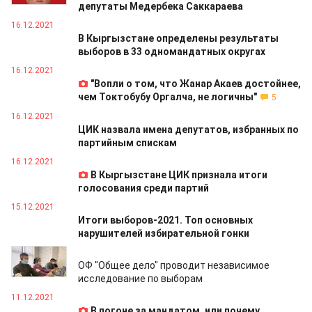
депутаты Медербека Саккараева
16.12.2021
В Кыргызстане определены результаты
выборов в 33 одномандатных округах
16.12.2021
"Вопли о том, что Жанар Акаев достойнее,
чем Токтобубу Оргалча, не логичны"
5
16.12.2021
ЦИК назвала имена депутатов, избранных по
партийным спискам
16.12.2021
В Кыргызстане ЦИК признала итоги
голосования среди партий
15.12.2021
Итоги выборов-2021. Топ основных
нарушителей избирательной гонки
13.12.2021
ОФ "Общее дело" проводит независимое
исследование по выборам
11.12.2021
В погоне за мандатом, или почему