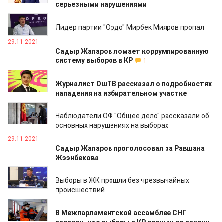
серьезными нарушениями
29.11.2021
Лидер партии "Ордо" Мирбек Мияров пропал
29.11.2021
Садыр Жапаров ломает коррумпированную
систему выборов в КР
1
29.11.2021
Журналист ОшТВ рассказал о подробностях
нападения на избирательном участке
29.11.2021
Наблюдатели ОФ "Общее дело" рассказали об
основных нарушениях на выборах
29.11.2021
Садыр Жапаров проголосовал за Равшана
Жээнбекова
29.11.2021
Выборы в ЖК прошли без чрезвычайных
происшествий
29.11.2021
В Межпарламентской ассамблее СНГ