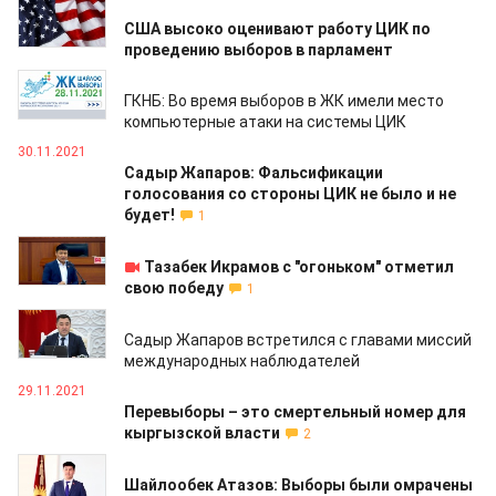
01.12.2021
США высоко оценивают работу ЦИК по
проведению выборов в парламент
01.12.2021
ГКНБ: Во время выборов в ЖК имели место
компьютерные атаки на системы ЦИК
30.11.2021
Садыр Жапаров: Фальсификации
голосования со стороны ЦИК не было и не
будет!
1
30.11.2021
Тазабек Икрамов с "огоньком" отметил
свою победу
1
30.11.2021
Садыр Жапаров встретился с главами миссий
международных наблюдателей
29.11.2021
Перевыборы – это смертельный номер для
кыргызской власти
2
29.11.2021
Шайлообек Атазов: Выборы были омрачены