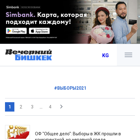
KG
#ВЫБОРЫ2021
1
2
3
...
4
23.04.2022
ОФ "Общее дело": Выборы в ЖК прошли в
конкурентной, но неравной среде