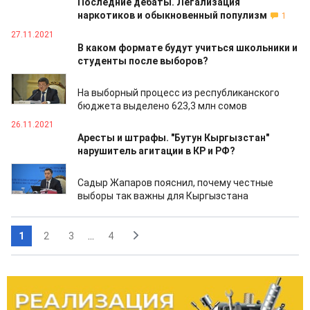
Последние дебаты. Легализация
наркотиков и обыкновенный популизм
1
27.11.2021
В каком формате будут учиться школьники и
студенты после выборов?
26.11.2021
На выборный процесс из республиканского
бюджета выделено 623,3 млн сомов
26.11.2021
Аресты и штрафы. "Бутун Кыргызстан"
нарушитель агитации в КР и РФ?
26.11.2021
Садыр Жапаров пояснил, почему честные
выборы так важны для Кыргызстана
1
2
3
...
4