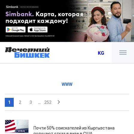
KG
WWW
1
2
3
...
252
18.11.2017
Почти 50% соискателей из Кыргызстана
получают отказ в визе в США