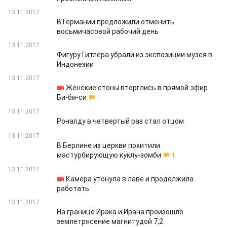
13.11.2017
В Германии предложили отменить
восьмичасовой рабочий день
13.11.2017
Фигуру Гитлера убрали из экспозиции музея в
Индонезии
13.11.2017
Женские стоны вторглись в прямой эфир
Би-би-си
1
13.11.2017
Роналду в четвертый раз стал отцом
13.11.2017
В Берлине из церкви похитили
мастурбирующую куклу-зомби
1
13.11.2017
Камера утонула в лаве и продолжила
работать
13.11.2017
На границе Ирака и Ирана произошло
землетрясение магнитудой 7,2