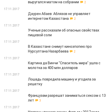
выругался матом на собрании
2
17.11.2017
Даурен Абаев: Аблязов не управляет
интернетом Казахстана
2
17.11.2017
Ученые рассказали об опасных свойствах
пищевой соли
17.11.2017
В Казахстане снимут киноэпопею про
Нурсултана Назарбаева
2
17.11.2017
Картина да Винчи "Спаситель мира" ушла с
молотка за 400 млн долларов
17.11.2017
Лошадь повредила машину и угодила за
решетку
17.11.2017
Французам разрешат заниматься сексом с 13
лет
3
17.11.2017