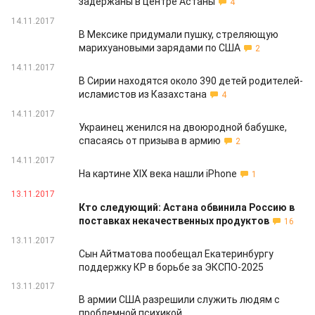
задержаны в центре Астаны
4
14.11.2017
В Мексике придумали пушку, стреляющую
марихуановыми зарядами по США
2
14.11.2017
В Сирии находятся около 390 детей родителей-
исламистов из Казахстана
4
14.11.2017
Украинец женился на двоюродной бабушке,
спасаясь от призыва в армию
2
14.11.2017
На картине XIX века нашли iPhone
1
13.11.2017
Кто следующий: Астана обвинила Россию в
поставках некачественных продуктов
16
13.11.2017
Сын Айтматова пообещал Екатеринбургу
поддержку КР в борьбе за ЭКСПО-2025
13.11.2017
В армии США разрешили служить людям с
проблемной психикой