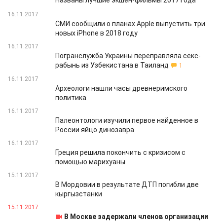
Названы лучшие экшен-фильмы 2017 года
16.11.2017
CМИ сообщили о планах Apple выпустить три
новых iPhone в 2018 году
16.11.2017
Погранслужба Украины переправляла секс-
рабынь из Узбекистана в Таиланд
1
16.11.2017
Археологи нашли часы древнеримского
политика
16.11.2017
Палеонтологи изучили первое найденное в
России яйцо динозавра
16.11.2017
Греция решила покончить с кризисом с
помощью марихуаны
15.11.2017
В Мордовии в результате ДТП погибли две
кыргызстанки
15.11.2017
В Москве задержали членов организации