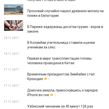
18.11.2017
Прохожий случайно нашел древнюю могилу на
пляже в Евпатории
18.11.2017
В Париже задержаны десятки грузин - воров в
законе
18.11.2017
В Колумбии учительница ставила оценки
ученикам за секс
18.11.2017
Первая в мире трансплантация головы
человека проведена в Китае
17.11.2017
Временным президентом Зимбабве стал
Крокодил
1
17.11.2017
Девочка умерла, прикоснувшись к зарядке
iPhone во сне
1
17.11.2017
Узбекский чиновник за 45 минут 126 раз