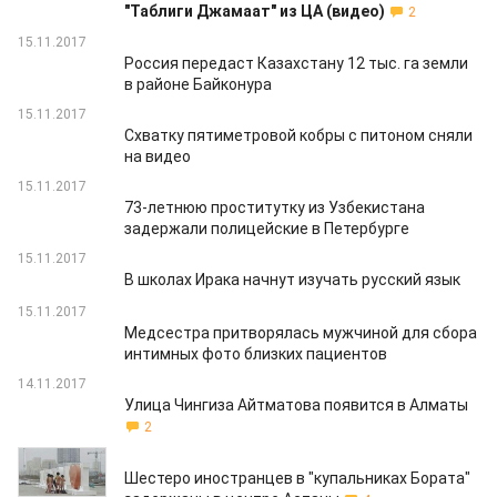
"Таблиги Джамаат" из ЦА (видео)
2
15.11.2017
Россия передаст Казахстану 12 тыс. га земли
в районе Байконура
15.11.2017
Схватку пятиметровой кобры с питоном сняли
на видео
15.11.2017
73-летнюю проститутку из Узбекистана
задержали полицейские в Петербурге
15.11.2017
В школах Ирака начнут изучать русский язык
15.11.2017
Медсестра притворялась мужчиной для сбора
интимных фото близких пациентов
14.11.2017
Улица Чингиза Айтматова появится в Алматы
2
14.11.2017
Шестеро иностранцев в "купальниках Бората"