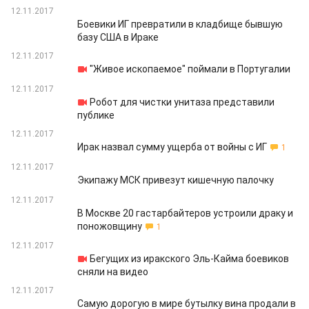
12.11.2017
Боевики ИГ превратили в кладбище бывшую
базу США в Ираке
12.11.2017
"Живое ископаемое" поймали в Португалии
12.11.2017
Робот для чистки унитаза представили
публике
12.11.2017
Ирак назвал сумму ущерба от войны с ИГ
1
12.11.2017
Экипажу МСК привезут кишечную палочку
12.11.2017
В Москве 20 гастарбайтеров устроили драку и
поножовщину
1
12.11.2017
Бегущих из иракского Эль-Кайма боевиков
сняли на видео
12.11.2017
Самую дорогую в мире бутылку вина продали в