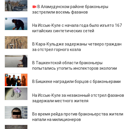
08.11.2024
В Аламудунском районе браконьеры
застрелили восемь фазанов
14.10.2024
На Иссык-Куле с начала года было изъято 167
китайских синтетических сетей
29.09.2024
В Кара-Кульдже задержаны четверо граждан
за отстрел горного козла
03.05.2024
В Ташкентской области браконьеры
попытались утопить инспекторов экологии
05.03.2024
В Бишкеке наградили борцов с браконьерами
28.11.2023
На Иссык-Куле за незаконный отстрел фазанов
задержали местного жителя
21.11.2023
Во время рейда против браконьерства жители
напали на милиционеров
07.11.2023