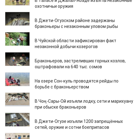
В Таласе и Джалал-Абаде изъяты незаконные
охотничьи оружия
12.09.2025
В Джети-Огузском районе задержаны
браконьеры с незаконным уловом рыбы
11.09.2025
В Чуйской области зафиксирован факт
незаконной добычи козерогов
29.08.2025
Браконьеров, застреливших горных козлов,
оштрафовали на 640 тыс. сомов
26.06.2025
На озере Сон-куль проводятся рейды по
борьбе с браконьерством
21.06.2025
В Чоң-Сары-Ой изъяли лодку, сети и марихуану
при обыске браконьеров
12.06.2025
В Джети-Огузе изъяли 1200 запрещённых
сетей, оружие и сотни боеприпасов
11.06.2025