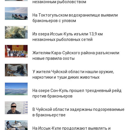
незаконным рыболовством
20.04.2026
На Токтогульском водохранилище выявили
браконьеров с уловом
06.04.2026
Из озера Иссык-Куль изъяли 13,9 км
незаконных рыболовных сетей
08.03.2026
Жителям Кара-Суйского района разъяснили
новые правила охоты
06.03.2026
У жителя Чуйской области нашли оружие,
наркотики и туши диких животных
06.03.2026
На озере Сон-Куль прошел трехдневный рейд
против браконьеров
18.02.2026
В Чуйской области задержаны подозреваемые
в браконьерстве
27.01.2026
На Иссык-Куле продолжают выявлять и