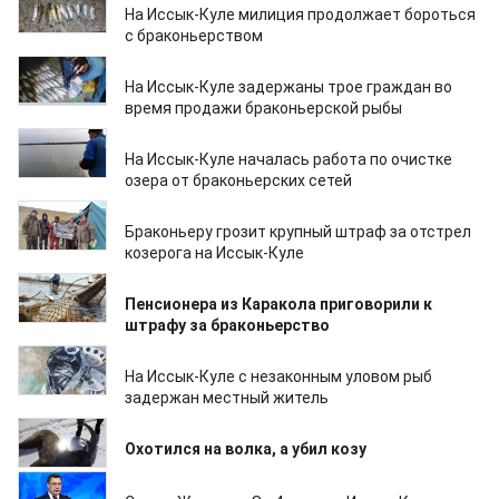
На Иссык-Куле милиция продолжает бороться
с браконьерством
30.10.2023
На Иссык-Куле задержаны трое граждан во
время продажи браконьерской рыбы
21.10.2023
На Иссык-Куле началась работа по очистке
озера от браконьерских сетей
20.09.2023
Браконьеру грозит крупный штраф за отстрел
козерога на Иссык-Куле
11.08.2023
Пенсионера из Каракола приговорили к
штрафу за браконьерство
08.08.2023
На Иссык-Куле с незаконным уловом рыб
задержан местный житель
24.07.2023
Охотился на волка, а убил козу
14.06.2023