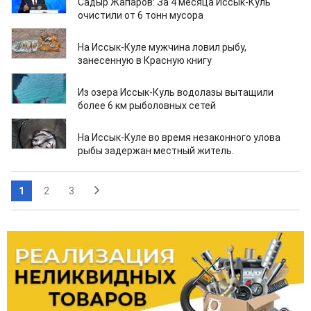
Садыр Жапаров: За 4 месяца Иссык-Куль
очистили от 6 тонн мусора
09.06.2023
На Иссык-Куле мужчина ловил рыбу,
занесенную в Красную книгу
28.03.2023
Из озера Иссык-Куль водолазы вытащили
более 6 км рыболовных сетей
11.03.2023
На Иссык-Куле во время незаконного улова
рыбы задержан местный житель.
1
2
3