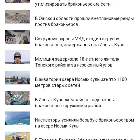
утилизировать браконьерские сети
22.12.2025
В Ошской области прошли внеплановые рейды
против браконьеров
21.11.2025
Сотрудник охраны МВД входил в группу
браконьеров, задержанных на Иссык-Куле
10.11.2025
Милиция задержала 18-летнего жителя
Тонского района за незаконный улов
05.11.2025
В акватории озера Иссык-Куль изъято 1100
метров старых сетей
03.11.2025
В Иссык-Кульском районе задержаны
браконьеры с оружием и рыбой
10.10.2025
Инспекторы усилили борьбу с браконьерством
на озере Иссык-Куль
15.09.2025