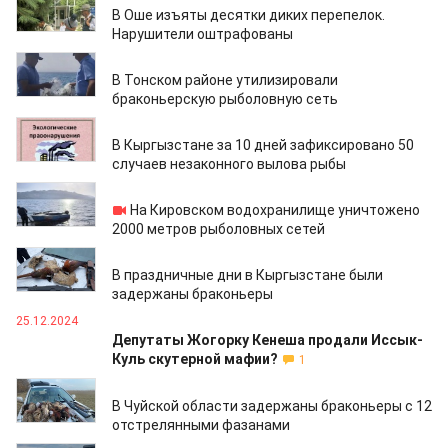
В Оше изъяты десятки диких перепелок.
Нарушители оштрафованы
19.05.2025
В Тонском районе утилизировали
браконьерскую рыболовную сеть
13.05.2025
В Кыргызстане за 10 дней зафиксировано 50
случаев незаконного вылова рыбы
07.05.2025
На Кировском водохранилище уничтожено
2000 метров рыболовных сетей
09.01.2025
В праздничные дни в Кыргызстане были
задержаны браконьеры
25.12.2024
Депутаты Жогорку Кенеша продали Иссык-
Куль скутерной мафии?
1
07.12.2024
В Чуйской области задержаны браконьеры с 12
отстрелянными фазанами