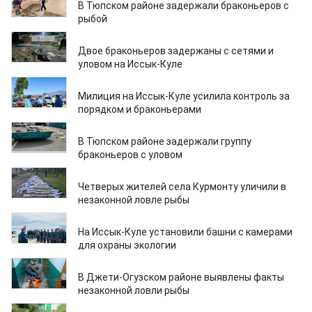
В Тюпском районе задержали браконьеров с
рыбой
10.06.2025
Двое браконьеров задержаны с сетями и
уловом на Иссык-Куле
07.06.2025
Милиция на Иссык-Куле усилила контроль за
порядком и браконьерами
05.06.2025
В Тюпском районе задержали группу
браконьеров с уловом
04.06.2025
Четверых жителей села Курмонту уличили в
незаконной ловле рыбы
03.06.2025
На Иссык-Куле установили башни с камерами
для охраны экологии
02.06.2025
В Джети-Огузском районе выявлены факты
незаконной ловли рыбы
19.05.2025