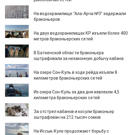
08.07.2026
На водохранилище "Ала-Арча №3" задержали
браконьеров
07.07.2026
На двух водохранилищах КР изъяли более 400
метров браконьерских сетей
06.07.2026
В Баткенской области браконьера
оштрафовали за незаконную добычу кабана
16.06.2026
На озере Сон-Куль в ходе рейда изъяли 8
километров браконьерских сетей
12.06.2026
Из озера Сон-Куль за два дня извлекли 4,5
километра браконьерских сетей
10.06.2026
За отстрел кабанов и косули браконьер
оштрафован на 212 тысяч сомов
22.04.2026
На Иссык-Куле продолжают борьбу с