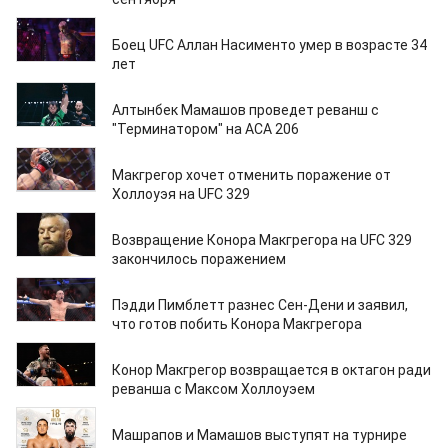
05.08.2026
Боец UFC Аллан Насименто умер в возрасте 34
лет
04.08.2026
Алтынбек Мамашов проведет реванш с
"Терминатором" на ACA 206
20.07.2026
Макгрегор хочет отменить поражение от
Холлоуэя на UFC 329
14.07.2026
Возвращение Конора Макгрегора на UFC 329
закончилось поражением
13.07.2026
Пэдди Пимблетт разнес Сен-Дени и заявил,
что готов побить Конора Макгрегора
11.07.2026
Конор Макгрегор возвращается в октагон ради
реванша с Максом Холлоуэем
06.07.2026
Машрапов и Мамашов выступят на турнире