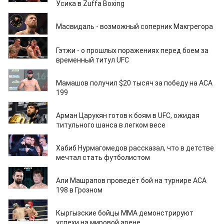
Усика в Zuffa Boxing
22.01.2026
Масвидаль - возможный соперник Макгрегора
20.01.2026
Гэтжи - о прошлых поражениях перед боем за
временный титул UFC
19.01.2026
Мамашов получил $20 тысяч за победу на ACA
199
14.01.2026
Арман Царукян готов к боям в UFC, ожидая
титульного шанса в легком весе
12.01.2026
Хабиб Нурмагомедов рассказал, что в детстве
мечтал стать футболистом
12.01.2026
Али Машрапов проведёт бой на турнире ACA
198 в Грозном
09.01.2026
Кыргызские бойцы ММА демонстрируют
успехи на мировой арене