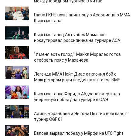
международном турнире в Китае
18.04.2026
Глава ГКНБ возглавил новую Ассоциацию ММА
Кыргызстана
15.04.2026
Кыргызстанец Алтынбек Мамашов
нокаутировал россиянина на турнире ACA
03.04.2026
"У меня есть голод": Майкл Моралес готов
отобрать пояс у Махачева
01.04.2026
Легенда ММА Нейт Диас отклонил бой с
Макгрегором ради поединка за титул BMF
30.03.2026
Кыргызстанка Фарида Абдуева одержала
уверенную победу на турнире в ОАЭ
24.03.2026
Адиль Боранбаев и Энтони Петтис возглавят
турнир OGF 01
24.03.2026
Евлоев вырвал победу у Мёрфи на UFC Fight