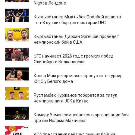
Night в Лондоне
17.03.2026
Кыргызстанец Мыктыбек Оролбай вошел в
топ-3 лучших борцов в истории UFC
10.03.2026
Кыргызстанец Дархан Эргешов проведёт
чемпионский бой в США
09.03.2026
UFC начинает 2026 год с громких побед
Оливейры и Волкановски
05.03.2026
Конор Макгрегор может пропустить турнир
ЮФС у Белого дома
04.03.2026
Рустамбек Нуржанов поборется за титул
чемпиона лиги JCK в Китае
27.02.2026
Камару Усман сомневается в организации боя
против Ислама Махачева
18.02.2026
ACA представил рейтинг лучших бойцов