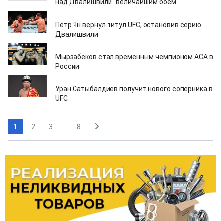
над Двалишвили "величайшим боем"
09.12.2025
Пётр Ян вернул титул UFC, остановив серию
Двалишвили
07.12.2025
Мырзабеков стал временным чемпионом ACA в
России
05.12.2025
Уран Сатыбалдиев получит нового соперника в
UFC
1
2
3
...
8