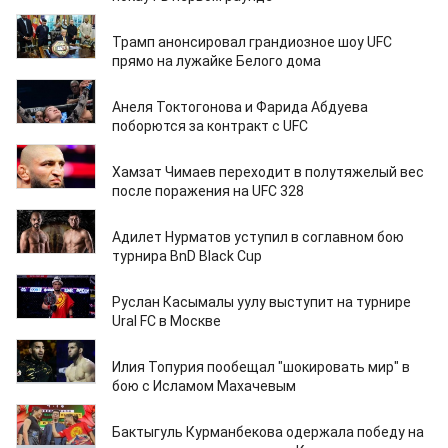
12.05.2026
Трамп анонсировал грандиозное шоу UFC
прямо на лужайке Белого дома
11.05.2026
Анеля Токтогонова и Фарида Абдуева
поборются за контракт с UFC
11.05.2026
Хамзат Чимаев переходит в полутяжелый вес
после поражения на UFC 328
06.05.2026
Адилет Нурматов уступил в соглавном бою
турнира BnD Black Cup
24.04.2026
Руслан Касымалы уулу выступит на турнире
Ural FC в Москве
22.04.2026
Илия Топурия пообещал "шокировать мир" в
бою с Исламом Махачевым
20.04.2026
Бактыгуль Курманбекова одержала победу на