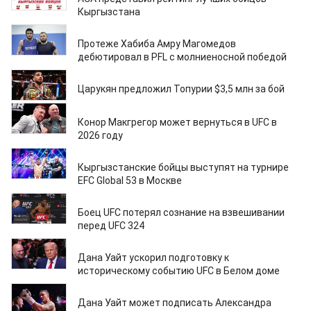
Кыргызстана
09.02.2026
Протеже Хабиба Амру Магомедов
дебютировал в PFL с молниеносной победой
30.01.2026
Царукян предложил Топурии $3,5 млн за бой
28.01.2026
Конор Макгрегор может вернуться в UFC в
2026 году
27.01.2026
Кыргызстанские бойцы выступят на турнире
EFC Global 53 в Москве
25.01.2026
Боец UFC потерял сознание на взвешивании
перед UFC 324
23.01.2026
Дана Уайт ускорил подготовку к
историческому событию UFC в Белом доме
23.01.2026
Дана Уайт может подписать Александра