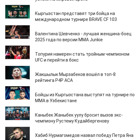
25.12.2025
Кыргызстан представят три бойца на
международном турнире BRAVE CF 103
24.12.2025
Валентина Шевченко - лучшая женщина-боец
2025 года по версии MMA Junkie
17.12.2025
Топурия намерен стать тройным чемпионом
UFC и перейти в бокс
16.12.2025
Жакшылык Мырзабеков вошёл в топ-8
рейтинга P4P АСА
13.12.2025
Бойцы из Кыргызстана выступят на турнире по
ММА в Узбекистане
12.12.2025
Каныбек Жаныбек уулу бросит вызов экс-
чемпиону Рустему Кудайбергенову
11.12.2025
Хабиб Нурмагомедов назвал победу Петра Яна