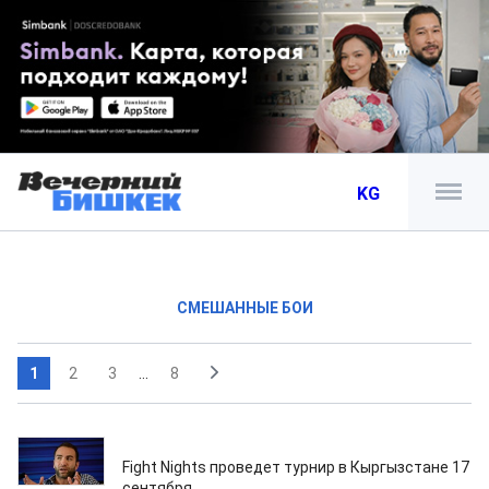
KG
СМЕШАННЫЕ БОИ
1
2
3
...
8
07.08.2026
Fight Nights проведет турнир в Кыргызстане 17
сентября