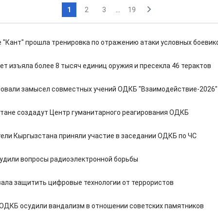
1
2
3
...
19
е "Кант" прошла тренировка по отражению атаки условных боевик
ет изъяла более 8 тысяч единиц оружия и пресекла 46 терактов
совали замысел совместных учений ОДКБ "Взаимодействие-2026"
тане создадут Центр гуманитарного реагирования ОДКБ
ели Кыргызстана приняли участие в заседании ОДКБ по ЧС
удили вопросы радиоэлектронной борьбы
ала защитить цифровые технологии от террористов
ОДКБ осудили вандализм в отношении советских памятников