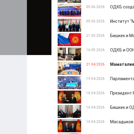
ОДКБ созда
05.06.2026
Институт "
05.06.2026
Бишкек и М
21.05.2026
ОДКБ и ООН
16.05.2026
Маматалиев
21.04.2026
Парламента
19.04.2026
Президент 
18.04.2026
Бишкек и О
16.04.2026
Масадыков 
16.04.2026