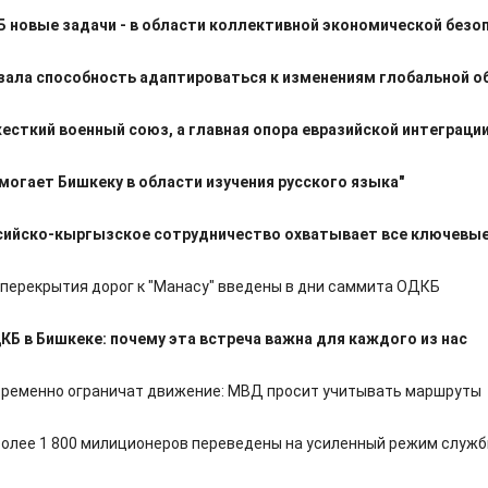
 новые задачи - в области коллективной экономической безо
ала способность адаптироваться к изменениям глобальной о
жесткий военный союз, а главная опора евразийской интеграци
могает Бишкеку в области изучения русского языка"
ссийско-кыргызское сотрудничество охватывает все ключевы
перекрытия дорог к "Манасу" введены в дни саммита ОДКБ
Б в Бишкеке: почему эта встреча важна для каждого из нас
временно ограничат движение: МВД просит учитывать маршруты
более 1 800 милиционеров переведены на усиленный режим служ