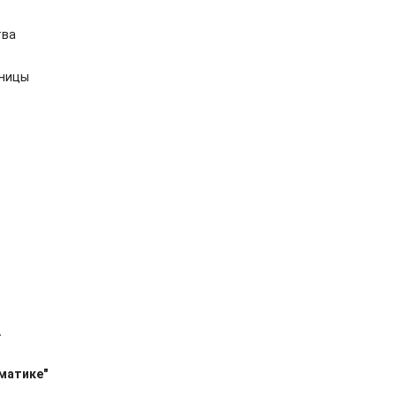
тва
аницы
А
матике"