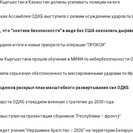
 Кыргызстан и Казахстан должны усиливать позиции на юге
кая Ассамблея ОДКБ выступила с резким осуждением ударов по 
, что "зонтики безопасности" в виде баз США оказались дыря
удили итоги и новые приоритеты операции "ПРОКСИ"
е Кыргызстана прошли обучение в МИФИ по кибербезопасности 
ила серьезную обеспокоенность массированными ударами по Ир
ердюков раскрыл план масштабного развертывания сил ОДКБ
дарств ОДКБ утвердили военную стратегию до 2030 года
выступил на презентации сборников "Республики – фронту"
едет учения "Нерушимое братство – 2026" на территории Беларус