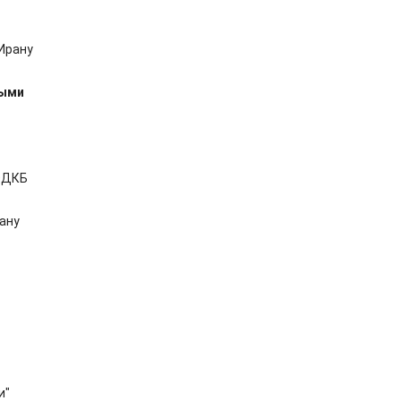
Ирану
выми
ОДКБ
ану
и"