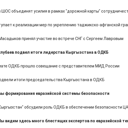
и ШОС объединят усилия в рамках "дорожной карты" сотрудничес
упает к реализации мер по укреплению таджикско-афганской гр
Масадыков принял участие во встрече СНГ с Сергеем Лавровым
лубаев подвел итоги лидерства Кыргызстана в ОДКБ
иате ОДКБ прошло совещание с представителем МИД России
одвели итоги председательства Кыргызстана в ОДКБ
вы формирования евразийской системы безопасности
 Кыргызстан" обсудили роль ОДКБ в обеспечении безопасности Ц
Мы видим здесь много блестящих экспертов по евразийской те