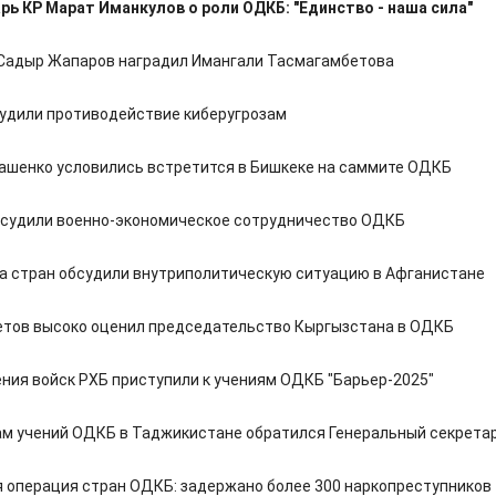
рь КР Марат Иманкулов о роли ОДКБ: "Единство - наша сила"
Садыр Жапаров наградил Имангали Тасмагамбетова
удили противодействие киберугрозам
кашенко условились встретится в Бишкеке на саммите ОДКБ
бсудили военно-экономическое сотрудничество ОДКБ
а стран обсудили внутриполитическую ситуацию в Афганистане
тов высоко оценил председательство Кыргызстана в ОДКБ
ния войск РХБ приступили к учениям ОДКБ "Барьер-2025"
ам учений ОДКБ в Таджикистане обратился Генеральный секрета
 операция стран ОДКБ: задержано более 300 наркопреступников