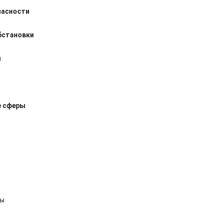
пасности
бстановки
и
е сферы
бы