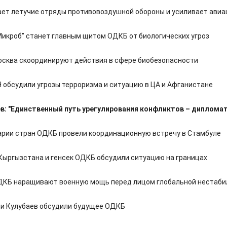
ет летучие отряды противовоздушной обороны и усиливает ави
Микроб" станет главным щитом ОДКБ от биологических угроз
осква скоординируют действия в сфере биобезопасности
 обсудили угрозы терроризма и ситуацию в ЦА и Афганистане
: "Единственный путь урегулирования конфликтов – дипломат
рии стран ОДКБ провели координационную встречу в Стамбуле
Кыргызстана и генсек ОДКБ обсудили ситуацию на границах
ДКБ наращивают военную мощь перед лицом глобальной нестаби
и Кулубаев обсудили будущее ОДКБ