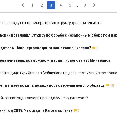
1
2
3
4
5
...
8
Кенеше ждут от премьера новую структуру правительства
ьский возглавил Службу по борьбе с незаконным оборотом на
одством Нацэнергохолдинга зашатались кресла?
6
рламентарии, возможно, утвердят нового главу Минтранса
ес кандидатуру Жаната Бейшенова на должность министра тран
нет выдачу водительских удостоверений нового образца
15
Кыргызстанды саясий аренада эмне күтүп турат?
ий год 2019. Что ждать Кыргызстану?
2