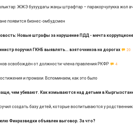
лыктар: ЖЖЭ бузуудагы жаңы штрафтар – паракорчулукка жол а
ане появится бизнес-омбудсмен
овость: Новые штрафы за нарушение ПДД - мечта коррупцион
нистр поручил ГКНБ выявлять... взяточников на дорогах
20
нов освобождён от должности члена правления РКФР
4
Достижения и промахи. Вспоминаем, как это было
аще, чем убивают. Как измываются над детьми в Кыргызстан
ручил создать базу детей, которые воспитываются у родственни
елю Финразведки объявлен выговор. За что?