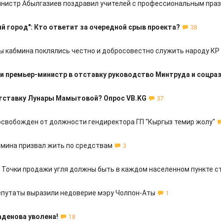
нистр Абылгазиев поздравил учителей с профессиональным пра
й город": Кто ответит за очередной срыв проекта?
38
ы кабмина поклялись честно и добросовестно служить народу КР
и премьер-министр в отставку руководство Минтруда и соцра
отставку Лунары Мамытовой? Опрос VB.KG
37
освобожден от должности гендиректора ГП "Кыргыз темир жолу"
бмина призвал жить по средствам
3
 Точки продажи угля должны быть в каждом населенном пункте с
путаты выразили недоверие мэру Чолпон-Аты
1
аденова уволена!
18