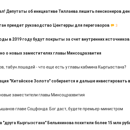
ал! Депутаты об инициативе Тиллаева лишить пенсионеров ден
тан приедет руководство Центерры для переговоров
3
оды в 2019 году будут покрыты за счет внутренних источников
но о новых заместителях главы Минсоцразвития
ов, табун лошадей - что еще есть у главы кабмина Кыргызстана?
ция "Китайское Золото" собирается и дальше инвестировать в
новые заместители главы Минсоцразвития
ышанов главе Соцфонда: Бог даст, будете премьер-министром
а "друга Кыргызстана" Бельянинова похитили более 15 млн руб