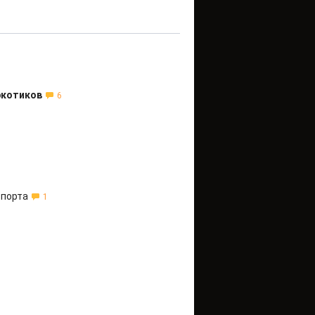
ркотиков
6
спорта
1