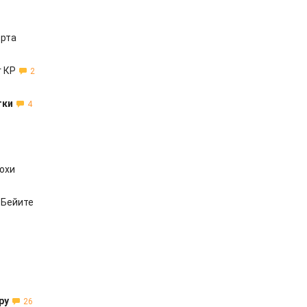
орта
г КР
2
тки
4
охи
-Бейите
ру
26