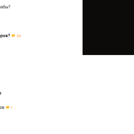
чабы?
еров?
44
е
ков
1