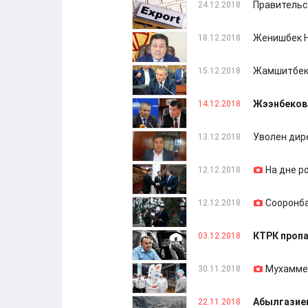
Правительс
24.12.2018
Женишбек Н
18.12.2018
Жамшитбек 
15.12.2018
Жээнбеков 
14.12.2018
Уволен дир
13.12.2018
На дне р
12.12.2018
Сооронба
12.12.2018
КТРК пропа
03.12.2018
Мухаммед
30.11.2018
Абылгазиев
22.11.2018