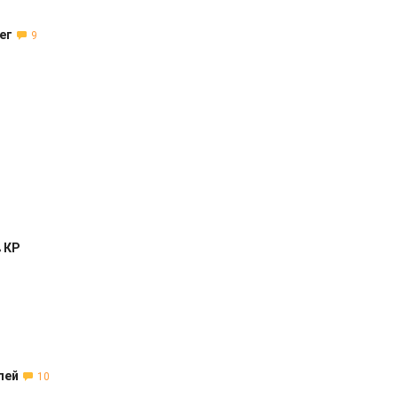
ег
9
 КР
лей
10