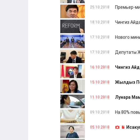
Премьер-ми
25.10.2018
Чингиз Айд
18.10.2018
Нового мин
17.10.2018
Депутаты Ж
17.10.2018
Чингиз Айд
16.10.2018
Жылдыз По
15.10.2018
Лунара Ма
11.10.2018
На 80% пов
09.10.2018
Исаку
05.10.2018