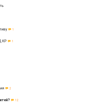
ть
тиву
1
Д КР
1
ния
2
детей?
12