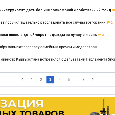
инистру хотят дать больше полномочий и собственный фонд
ев поручил тщательно расследовать все случаи возгораний
2
ники лишили детей-сирот надежды на лучшую жизнь
3
тября повысят зарплату семейным врачам и медсестрам
министр Кыргызстана встретился с депутатами Парламента Япо
1
2
3
4
5
...
8