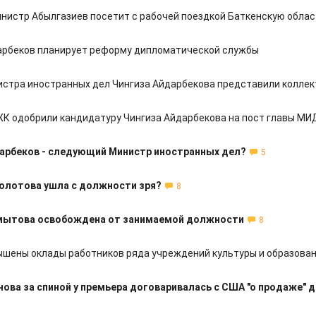
нистр Абылгазиев посетит с рабочей поездкой Баткенскую облас
арбеков планирует реформу дипломатической службы
истра иностранных дел Чингиза Айдарбекова представили коллек
К одобрили кандидатуру Чингиза Айдарбекова на пост главы МИ
арбеков - следующий Министр иностранных дел?
5
лотова ушла с должности зря?
8
мытова освобождена от занимаемой должности
8
ышены оклады работников ряда учреждений культуры и образова
нова за спиной у премьера договаривалась с США "о продаже" 