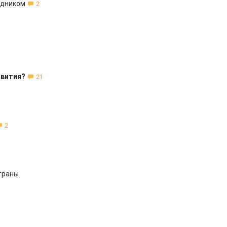
здником
2
звития?
21
2
траны