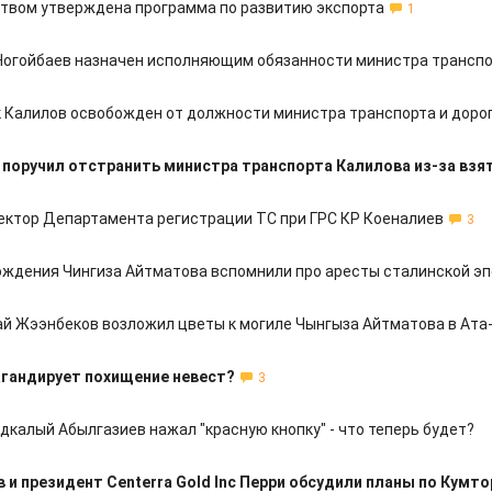
твом утверждена программа по развитию экспорта
1
огойбаев назначен исполняющим обязанности министра трансп
Калилов освобожден от должности министра транспорта и доро
поручил отстранить министра транспорта Калилова из-за взя
ектор Департамента регистрации ТС при ГРС КР Коеналиев
3
ождения Чингиза Айтматова вспомнили про аресты сталинской эп
й Жээнбеков возложил цветы к могиле Чынгыза Айтматова в Ата
гандирует похищение невест?
3
калый Абылгазиев нажал "красную кнопку" - что теперь будет?
 и президент Centerra Gold Inc Перри обсудили планы по Кумто