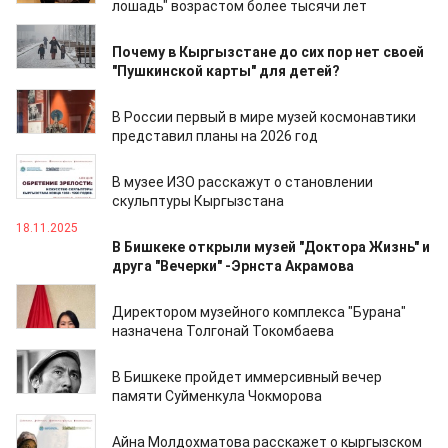
лошадь" возрастом более тысячи лет
21.01.2026
Почему в Кыргызстане до сих пор нет своей
"Пушкинской карты" для детей?
29.12.2025
В России первый в мире музей космонавтики
представил планы на 2026 год
28.11.2025
В музее ИЗО расскажут о становлении
скульптуры Кыргызстана
18.11.2025
В Бишкеке открыли музей "Доктора Жизнь" и
друга "Вечерки" -Эрнста Акрамова
13.11.2025
Директором музейного комплекса "Бурана"
назначена Толгонай Токомбаева
05.11.2025
В Бишкеке пройдет иммерсивный вечер
памяти Суйменкула Чокморова
30.10.2025
Айна Молдохматова расскажет о кыргызском