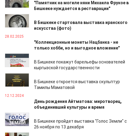
"Памятник на могиле няни Михаила Фрунзе в
Бишкеке нуждается в реставрации"
12.03.2025
В Бишкеке стартовала выставка иранского
искусства (фото)
28.02.2025
"Коллекционные монеты Нацбанка - не
только хобби, но и выгодное вложение"
01.02.2025
В Бишкеке покажут барельефы основателей
кыргызской государственности
15.12.2024
В Бишкеке откроется выставка скульптур
Тамилы Маматовой
12.12.2024
День рождения Айтматова: миротворец,
объединивший культуры и время
24.11.2024
В Бишкеке пройдет выставка "Голос Земли" с
26 ноября по 13 декабря
21.11.2024