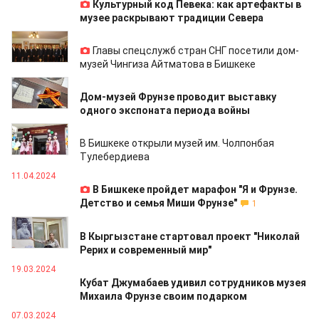
Культурный код Певека: как артефакты в
музее раскрывают традиции Севера
26.05.2024
Главы спецслужб стран СНГ посетили дом-
музей Чингиза Айтматова в Бишкеке
11.05.2024
Дом-музей Фрунзе проводит выставку
одного экспоната периода войны
11.05.2024
В Бишкеке открыли музей им. Чолпонбая
Тулебердиева
11.04.2024
В Бишкеке пройдет марафон "Я и Фрунзе.
Детство и семья Миши Фрунзе"
1
30.03.2024
В Кыргызстане стартовал проект "Николай
Рерих и современный мир"
19.03.2024
Кубат Джумабаев удивил сотрудников музея
Михаила Фрунзе своим подарком
07.03.2024