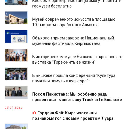
Весь октябрь кыргызстанцы смогут посетить
госмузеи бесплатно
15.09.2025
Музей современного искусства площадью
10 тыс. кв. м. заработал в Алматы
01.09.2025
Объявлен прием заявок на Национальный
музейный фестиваль Кыргызстана
12.07.2025
В историческом музее Бишкека открылась арт-
выставка "Тирек-нить ее жизни"
01.07.2025
В Бишкеке прошла конференция "Культура
памяти и память в культуре"
18.04.2025
Посол Пакистана: Мы особенно рады
презентовать выставку Truck art в Бишкеке
08.04.2025
Гордана Фай: Кыргызстанцы
познакомятся с новым проектом Лувра
08.04.2025