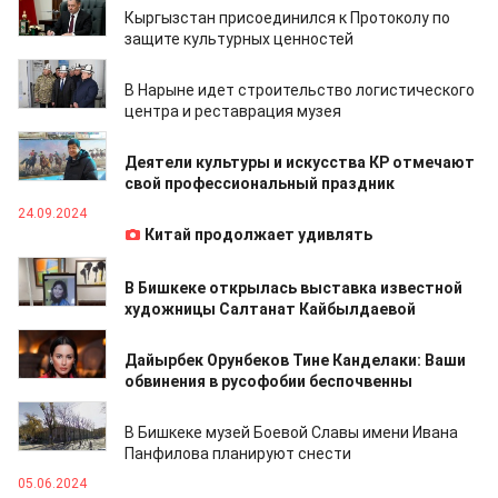
Кыргызстан присоединился к Протоколу по
защите культурных ценностей
09.11.2024
В Нарыне идет строительство логистического
центра и реставрация музея
01.11.2024
Деятели культуры и искусства КР отмечают
свой профессиональный праздник
24.09.2024
Китай продолжает удивлять
12.09.2024
В Бишкеке открылась выставка известной
художницы Салтанат Кайбылдаевой
20.07.2024
Дайырбек Орунбеков Тине Канделаки: Ваши
обвинения в русофобии беспочвенны
16.07.2024
В Бишкеке музей Боевой Славы имени Ивана
Панфилова планируют снести
05.06.2024