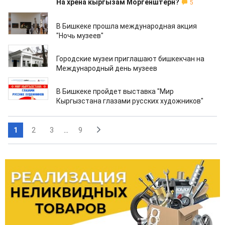
На хрена кыргызам Моргенштерн?
5
19.05.2023
В Бишкеке прошла международная акция
"Ночь музеев"
16.05.2023
Городские музеи приглашают бишкекчан на
Международный день музеев
10.05.2023
В Бишкеке пройдет выставка "Мир
Кыргызстана глазами русских художников"
1
2
3
...
9