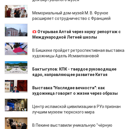
09.07.2026
Мемориальный дом-музей М. В. Фрунзе
расширяет сотрудничество с Францией
09.07.2026
Открывая Алтай через науку: репортаж с
Международной Летней школы
08.07.2026
В Бишкеке пройдет ретроспективная выставка
художницы Адель Исмаилхановой
29.06.2026
Бактыгулов: КПК - твердое руководящее
ядро, направляющее развитие Китая
17.04.2026
Выставка "Наследие вечности": как
художница говорит о жизни через образы
14.04.2026
Центр исламской цивилизации в РУз признан
лучшим музеем тюркского мира
09.02.2026
В Пекине выставили уникальную "чёрную