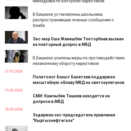
Минздрава по контролю наркотиков
01.04.2026
В Бишкеке установлены школьники,
распространившие ложные сообщения о
бомбе
01.04.2026
Экс-мэр Оша Женишбек Токторбаев вызван
на повторный допрос в МВД
30.03.2026
В Бишкеке усилены меры по противодействию
незаконному обороту наркотиков
27.03.2026
Политолог Бакыт Бакетаев поддержал
масштабную облаву МВД на светохулиганов
19.03.2026
СМИ: Камчыбек Ташиев находится на
допросе в МВД
18.03.2026
Задержан экс-председатель правления
"Кыргызнефтегаза"
13.03.2026