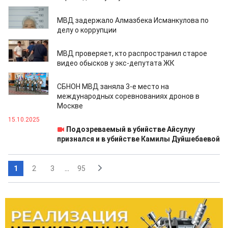
04.11.2025
МВД задержало Алмазбека Исманкулова по
делу о коррупции
30.10.2025
МВД проверяет, кто распространил старое
видео обысков у экс-депутата ЖК
16.10.2025
СБНОН МВД заняла 3-е место на
международных соревнованиях дронов в
Москве
15.10.2025
Подозреваемый в убийстве Айсулуу
признался и в убийстве Камилы Дуйшебаевой
1
2
3
...
95