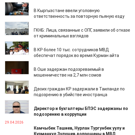
10.06.2026
В Кыргызстане ввели уголовную
ответственность за повторную пьяную езду
29.05.2026
ГКНБ: Лица, связанные с ОПГ, заявили об отказе
от криминальных взглядов
26.05.2026
В КР более 10 тыс. сотрудников МВД
обеспечат порядок во время Курман айта
26.05.2026
В Оше задержан подозреваемый в
мошенничестве на 2,7 млн сомов
18.05.2026
Двоих граждан КР задержали в Таиланде по
подозрению в убийстве иностранца
29.04.2026
Директор и бухгалтеры БПЭС задержаны по
подозрению в коррупции
29.04.2026
Камчыбек Ташиев, Нурлан Тургунбек уулу и
Курманкул Зулушев допрошены в МВД