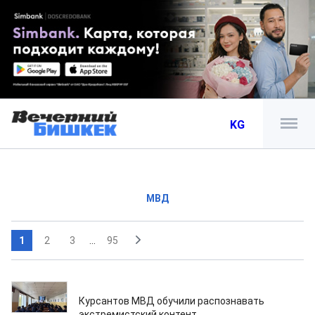
KG
МВД
1
2
3
...
95
30.07.2026
Курсантов МВД обучили распознавать
экстремистский контент