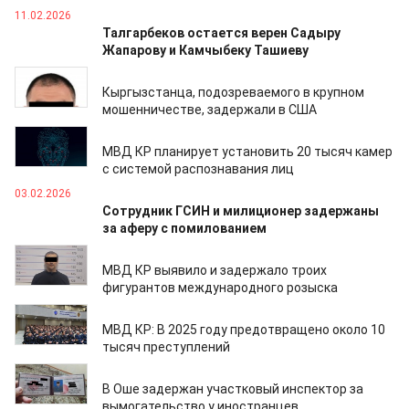
11.02.2026
Талгарбеков остается верен Садыру
Жапарову и Камчыбеку Ташиеву
05.02.2026
Кыргызстанца, подозреваемого в крупном
мошенничестве, задержали в США
05.02.2026
МВД КР планирует установить 20 тысяч камер
с системой распознавания лиц
03.02.2026
Сотрудник ГСИН и милиционер задержаны
за аферу с помилованием
28.01.2026
МВД КР выявило и задержало троих
фигурантов международного розыска
23.01.2026
МВД КР: В 2025 году предотвращено около 10
тысяч преступлений
23.01.2026
В Оше задержан участковый инспектор за
вымогательство у иностранцев