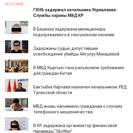
16.12.2025
ГКНБ задержал начальника Управления
Службы охраны МВД КР
02.12.2025
В Бишкеке задержали милиционера,
подозреваемого в сексуальном насилии
26.11.2025
Задержаны судьи, допустившие
освобождение убийцы Айсулуу Мукашевой
18.11.2025
В МВД Кыргызстана разъяснили требования
для граждан Китая
12.11.2025
Бактыбек Нарчаев назначен начальником УВД
Таласской области
06.11.2025
МВД вновь напомнило гражданам о случаях
телефонного мошенничества
04.11.2025
В КР задержана организатор финансовой
пирамиды "SkyWay"