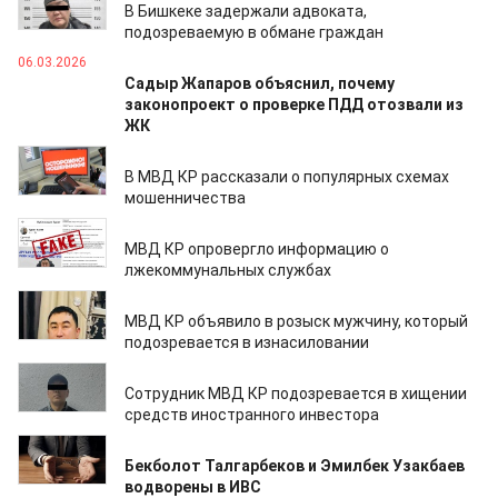
В Бишкеке задержали адвоката,
подозреваемую в обмане граждан
06.03.2026
Садыр Жапаров объяснил, почему
законопроект о проверке ПДД отозвали из
ЖК
03.03.2026
В МВД КР рассказали о популярных схемах
мошенничества
02.03.2026
МВД КР опровергло информацию о
лжекоммунальных службах
02.03.2026
МВД КР объявило в розыск мужчину, который
подозревается в изнасиловании
25.02.2026
Сотрудник МВД КР подозревается в хищении
средств иностранного инвестора
11.02.2026
Бекболот Талгарбеков и Эмилбек Узакбаев
водворены в ИВС