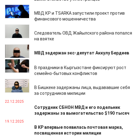
19.01.2026
МВД КР и TSARKA запустили проект против
финансового мошенничества
15.01.2026
Следователь ОВД Жайылского района попался
на взятке
12.01.2026
МВД задержан экс-депутат Аккулу Бердиев
02.01.2026
В праздники в Кыргызстане фиксируют рост
семейно-бытовых конфликтов
22.12.2025
В Бишкеке задержаны лица, выдававшие себя
за сотрудников милиции
22.12.2025
Сотрудник СБНОН МВД и его подельник
задержаны за вымогательство $190 тысяч
19.12.2025
В КР впервые появилась почтовая марка,
посвященная истории милиции