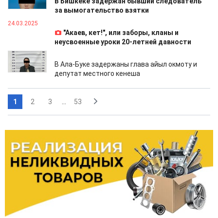
В Бишкеке задержан бывший следователь
за вымогательство взятки
24.03.2025
"Акаев, кет!", или заборы, кланы и
неусвоенные уроки 20-летней давности
24.03.2025
В Ала-Буке задержаны глава айыл окмоту и
депутат местного кенеша
1
2
3
...
53