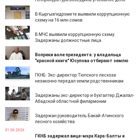
29.07.2026
В Кыргызгидромете выявили коррупционную
схему на 16 млн сомов
29.07.2026
В МЧС выявили коррупционную схему.
Задержаны должностные лица
13.07.2026
Вопреки воле президента: у владельца
"красной книги" Юсупова отбирают землю
08.07.2026
ГКНБ: Экс-директор Тюпского лесхоза
незаконно передал земли родственникам
18.06.2026
Задержаны экс-директор и бухгалтер Джалал-
Абадской областной филармонии
03.06.2026
Задержан руководитель Бакай-Атинского
лесного хозяйства
01.06.2026
ГКНБ задержал вице-мэра Кара-Балты и