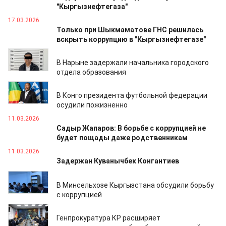
"Кыргызнефтегаза"
17.03.2026
Только при Шыкмаматове ГНС решилась
вскрыть коррупцию в "Кыргызнефтегазе"
16.03.2026
В Нарыне задержали начальника городского
отдела образования
12.03.2026
В Конго президента футбольной федерации
осудили пожизненно
11.03.2026
Садыр Жапаров: В борьбе с коррупцией не
будет пощады даже родственникам
11.03.2026
Задержан Куванычбек Конгантиев
24.02.2026
В Минсельхозе Кыргызстана обсудили борьбу
с коррупцией
19.02.2026
Генпрокуратура КР расширяет