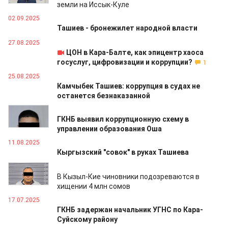
земли на Иссык-Куле
02.09.2025
Ташиев - бронежилет народной власти
27.08.2025
ЦОН в Кара-Балте, как эпицентр хаоса
госуслуг, цифровизации и коррупции?
1
25.08.2025
Камчыбек Ташиев: коррупция в судах не
останется безнаказанной
21.08.2025
ГКНБ выявил коррупционную схему в
управлении образования Оша
11.08.2025
Кыргызский "совок" в руках Ташиева
04.08.2025
В Кызыл-Кие чиновники подозреваются в
хищении 4 млн сомов
17.07.2025
ГКНБ задержан начальник УГНС по Кара-
Суйскому району