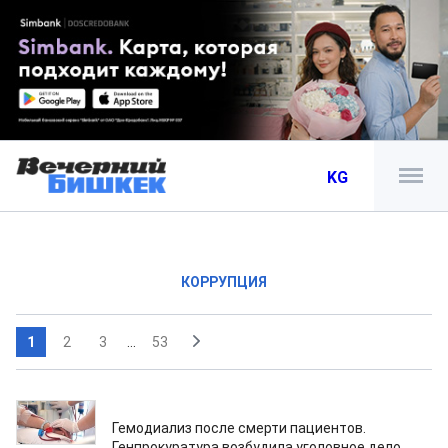
KG
КОРРУПЦИЯ
1
2
3
...
53
04.08.2026
Гемодиализ после смерти пациентов.
Генпрокуратура возбудила уголовное дело