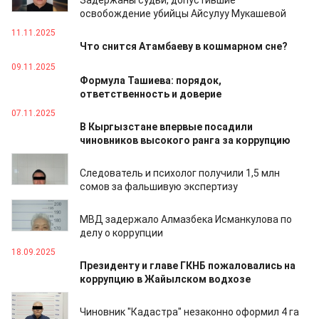
Задержаны судьи, допустившие
освобождение убийцы Айсулуу Мукашевой
11.11.2025
Что снится Атамбаеву в кошмарном сне?
09.11.2025
Формула Ташиева: порядок,
ответственность и доверие
07.11.2025
В Кыргызстане впервые посадили
чиновников высокого ранга за коррупцию
04.11.2025
Следователь и психолог получили 1,5 млн
сомов за фальшивую экспертизу
04.11.2025
МВД задержало Алмазбека Исманкулова по
делу о коррупции
18.09.2025
Президенту и главе ГКНБ пожаловались на
коррупцию в Жайылском водхозе
04.09.2025
Чиновник "Кадастра" незаконно оформил 4 га