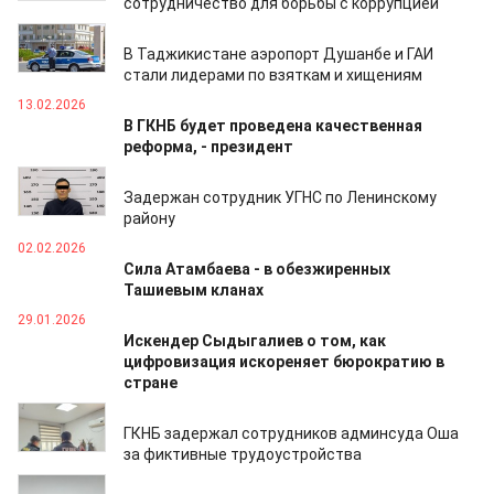
сотрудничество для борьбы с коррупцией
19.02.2026
В Таджикистане аэропорт Душанбе и ГАИ
стали лидерами по взяткам и хищениям
13.02.2026
В ГКНБ будет проведена качественная
реформа, - президент
10.02.2026
Задержан сотрудник УГНС по Ленинскому
району
02.02.2026
Сила Атамбаева - в обезжиренных
Ташиевым кланах
29.01.2026
Искендер Сыдыгалиев о том, как
цифровизация искореняет бюрократию в
стране
28.01.2026
ГКНБ задержал сотрудников админсуда Оша
за фиктивные трудоустройства
23.01.2026