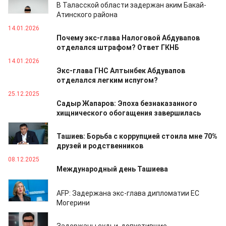
В Таласской области задержан аким Бакай-
Атинского района
14.01.2026
Почему экс-глава Налоговой Абдувапов
отделался штрафом? Ответ ГКНБ
14.01.2026
Экс-глава ГНС Алтынбек Абдувапов
отделался легким испугом?
25.12.2025
Садыр Жапаров: Эпоха безнаказанного
хищнического обогащения завершилась
09.12.2025
Ташиев: Борьба с коррупцией стоила мне 70%
друзей и родственников
08.12.2025
Международный день Ташиева
03.12.2025
AFP: Задержана экс-глава дипломатии ЕС
Могерини
26.11.2025