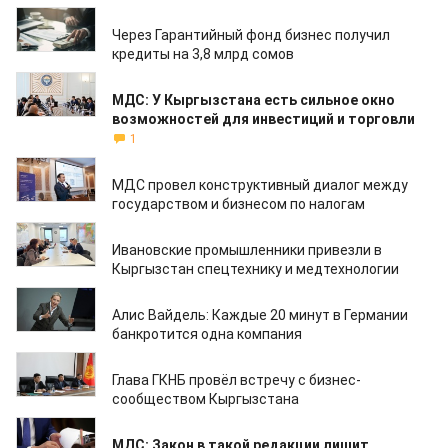
14.04.2026
Через Гарантийный фонд бизнес получил
кредиты на 3,8 млрд сомов
06.04.2026
МДС: У Кыргызстана есть сильное окно
возможностей для инвестиций и торговли
1
04.04.2026
МДС провел конструктивный диалог между
государством и бизнесом по налогам
27.03.2026
Ивановские промышленники привезли в
Кыргызстан спецтехнику и медтехнологии
24.03.2026
Алис Вайдель: Каждые 20 минут в Германии
банкротится одна компания
16.03.2026
Глава ГКНБ провёл встречу с бизнес-
сообществом Кыргызстана
15.03.2026
МДС: Закон в такой редакции лишит