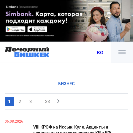
KG
БИЗНЕС
1
2
3
...
33
06.08.2026
VIII КРЭФ на Иссык-Куле. Акценты и
приоритеты сотрудничества КР и РФ