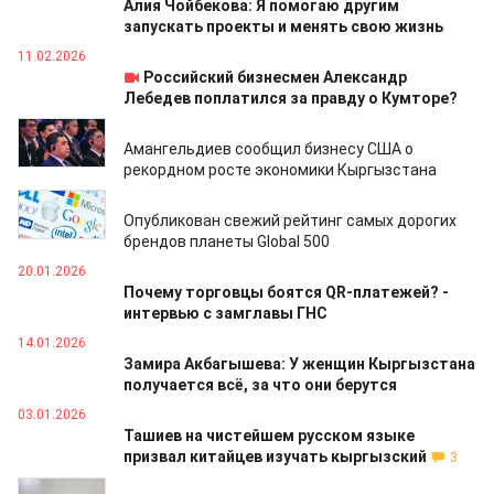
Алия Чойбекова: Я помогаю другим
запускать проекты и менять свою жизнь
11.02.2026
Российский бизнесмен Александр
Лебедев поплатился за правду о Кумторе?
04.02.2026
Амангельдиев сообщил бизнесу США о
рекордном росте экономики Кыргызстана
22.01.2026
Опубликован свежий рейтинг самых дорогих
брендов планеты Global 500
20.01.2026
Почему торговцы боятся QR-платежей? -
интервью с замглавы ГНС
14.01.2026
Замира Акбагышева: У женщин Кыргызстана
получается всё, за что они берутся
03.01.2026
Ташиев на чистейшем русском языке
призвал китайцев изучать кыргызский
3
29.12.2025