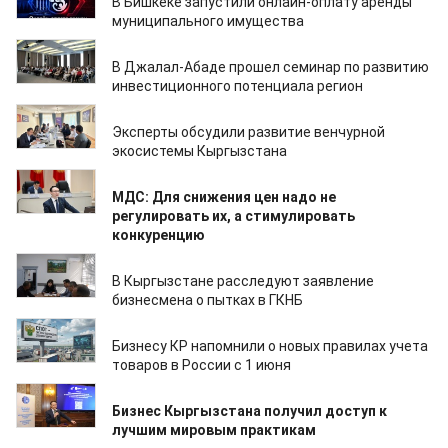
В Бишкеке запустили онлайн-оплату аренды
муниципального имущества
11.06.2026
В Джалал-Абаде прошел семинар по развитию
инвестиционного потенциала регион
29.05.2026
Эксперты обсудили развитие венчурной
экосистемы Кыргызстана
26.05.2026
МДС: Для снижения цен надо не
регулировать их, а стимулировать
конкуренцию
20.05.2026
В Кыргызстане расследуют заявление
бизнесмена о пытках в ГКНБ
20.05.2026
Бизнесу КР напомнили о новых правилах учета
товаров в России с 1 июня
14.05.2026
Бизнес Кыргызстана получил доступ к
лучшим мировым практикам