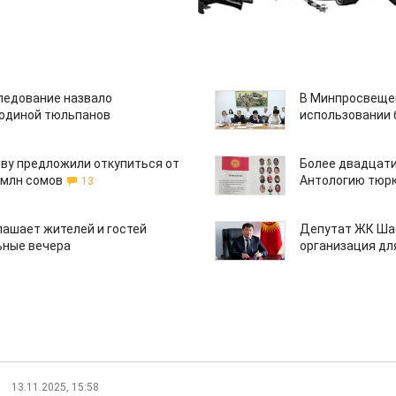
едование назвало
В Минпросвещен
одиной тюльпанов
использовании
ву предложили откупиться от
Более двадцати
 млн сомов
Антологию тюрк
13
лашает жителей и гостей
Депутат ЖК Шаб
ьные вечера
организация дл
13.11.2025, 15:58