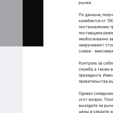
рынке.
По данным, получ
колеблется от 700
постановлению п
поставщики реал
необоснованно з
накручивают стои
сомов - максимум
Контроль за соб
служба, а также 
президента. Имен
правительства вы
Однако складыва
этот вопрос. Поэ
выходите на рынк
цены и следите 