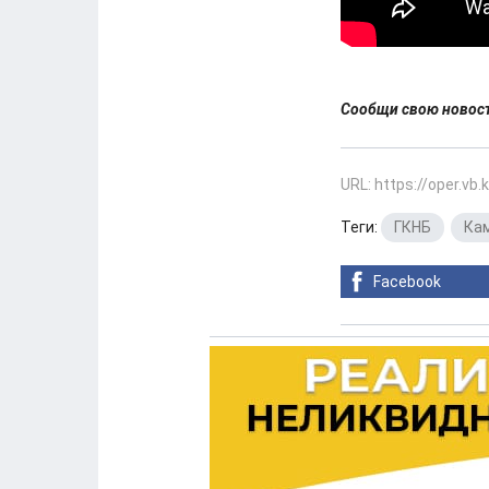
Сообщи свою ново
URL: https://oper.vb
Теги:
ГКНБ
,
Ка
Facebook