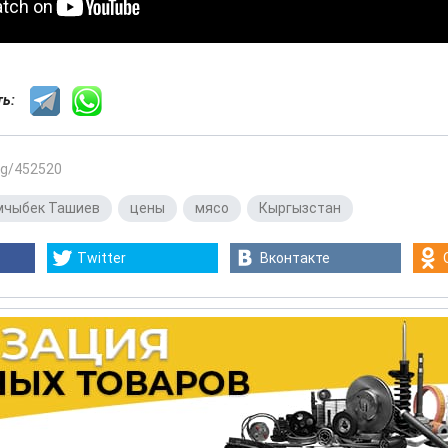
сть:
.kg/452520
мчыбек Ташиев
,
цены
,
мясо
,
Кыргызстан
Twitter
Вконтакте