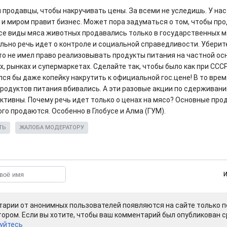
и продавцы, чтобы накручивать цены. За всеми не уследишь. У на
 и миром правит бизнес. Может пора задуматься о том, чтобы про
се виды мяса животных продавались только в государственных м
льно речь идет о контроле и социальной справедливости. Уберите
то не имел право реализовывать продукты питания на частной осн
, рынках и супермаркетах. Сделайте так, чтобы было как при СССР
лся бы даже копейку накрутить к официальной гос.цене! В то врем
продуктов питания вбивались. А эти разовые акции по сдерживан
тивны. Почему речь идет только о ценах на мясо? Основные про
го продаются. Особенно в Глобусе и Алма (ГУМ).
ТЬ
ЖАЛОБА МОДЕРАТОРУ
арии от анонимных пользователей появляются на сайте только п
ором. Если вы хотите, чтобы ваш комментарий был опубликован ср
уйтесь