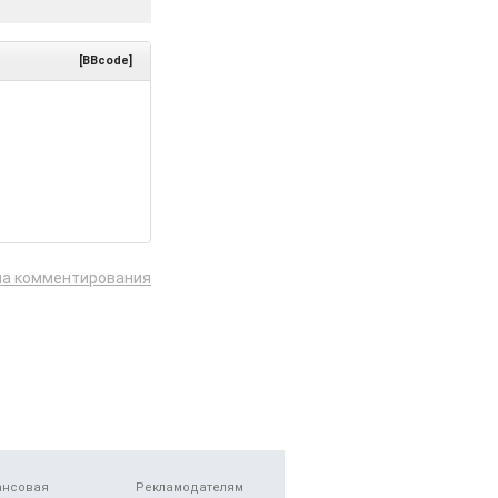
[BBcode]
ла комментирования
ансовая
Рекламодателям