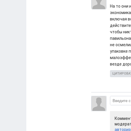
На то они 
экономика
включая в
действите
чтобы ник
павильонах
не осмели
упаковке 
малоэффек
везде доро
ЦИТИРОВА
Коммент
модерат
авториз