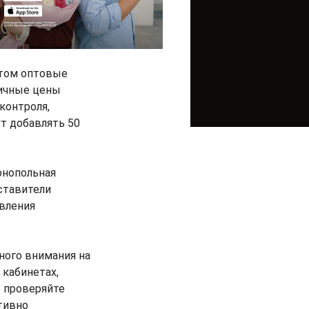
этом оптовые
ничные цены
контроля,
т добавлять 50
онопольная
ставители
овления
ного внимания на
 кабинетах,
о проверяйте
тивно