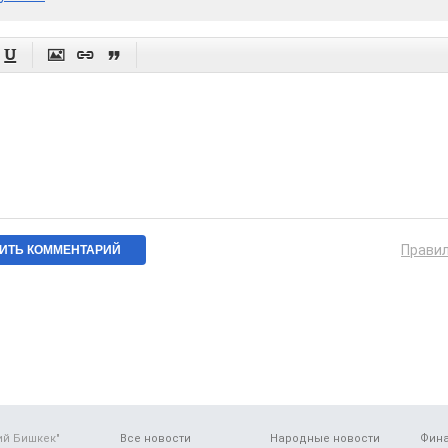




Прави
ий Бишкек"
Все новости
Народные новости
Фин