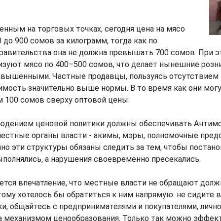
енным на торговых точках, сегодня цена на мясо
 до 900 сомов за килограмм, тогда как по
равительства она не должна превышать 700 сомов. При 
изуют мясо по 400–500 сомов, что делает нынешние роз
авышенными. Частные продавцы, пользуясь отсутствием 
мость значительно выше нормы. В то время как они могу
 100 сомов сверху оптовой цены.
людением ценовой политики должны обеспечивать Антим
местные органы власти - акимы, мэры, полномочные пред
но эти структуры обязаны следить за тем, чтобы постан
полнялись, а нарушения своевременно пресекались.
ется впечатление, что местные власти не обращают долж
тому хотелось бы обратиться к ним напрямую: не сидите в
и, общайтесь с предпринимателями и покупателями, личн
за механизмом ценообразования. Только так можно эффек