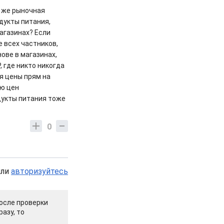
с же рыночная
дукты питания,
агазинах? Если
 всех частников,
ове в магазинах,
, где никто никогда
я цены прям на
ию цен
дукты питания тоже
0
или
авторизуйтесь
осле проверки
азу, то