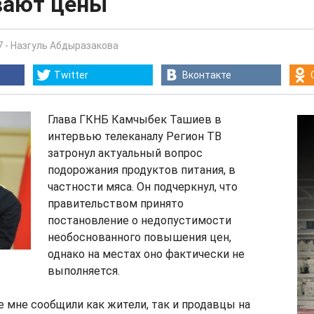
вают цены
7
-
Назгуль Абдыразакова
Twitter
Вконтакте
Глава ГКНБ Камчыбек Ташиев в
интервью телеканалу Регион ТВ
затронул актуальный вопрос
подорожания продуктов питания, в
частности мяса. Он подчеркнул, что
правительством принято
постановление о недопустимости
необоснованного повышения цен,
однако на местах оно фактически не
выполняется.
е мне сообщили как жители, так и продавцы на