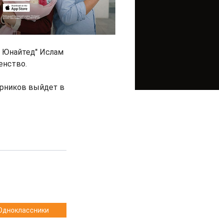
с Юнайтед" Ислам
енство.
ерников выйдет в
Одноклассники