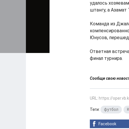
удалось хозяевам:
штангу, а Азамат
Команда из Джал
компенсированное
Юнусов, перешед
Ответная встреча
финал турнира.
Сообщи свою ново
URL: https://oper.vb
Теги:
футбол
,
Facebook