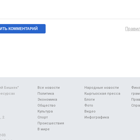
Прави
ий Бишкек"
Все новости
Народные новости
Фин
ресурсах
Политика
Кыргызская пресса
грам
Экономика
Блоги
Прав
Общество
Фото
Спра
Культура
Видео
 2.
Спорт
Инфографика
Происшествия
В мире
-03.