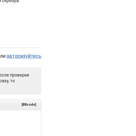
и серебра
или
авторизуйтесь
осле проверки
азу, то
[BBcode]