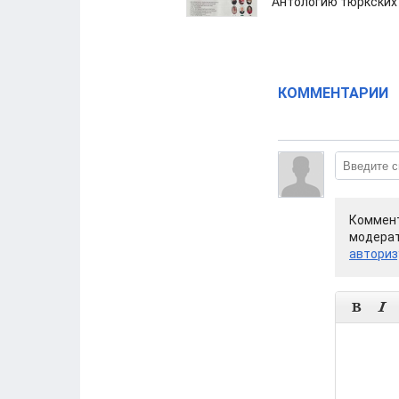
Антологию тюркских
КОММЕНТАРИИ
Коммент
модерат
авториз

