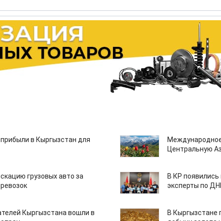
 прибыли в Кыргызстан для
Международное
Центральную А
скацию грузовых авто за
В КР появились
еревозок
эксперты по Д
ателей Кыргызстана вошли в
В Кыргызстане 