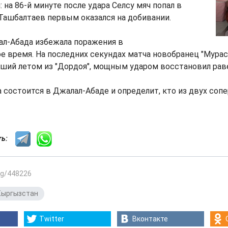
 на 86-й минуте после удара Селсу мяч попал в
 Ташбалтаев первым оказался на добивании.
ал-Абада избежала поражения в
 время. На последних секундах матча новобранец "Мура
ший летом из "Дордоя", мощным ударом восстановил рав
 состоится в Джалал-Абаде и определит, кто из двух соп
сть:
.kg/448226
Кыргызстан
Twitter
Вконтакте