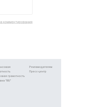
ла комментирования
ансовая
Рекламодателям
отность
Пресс-центр
овая грамотность
вка "ВБ"