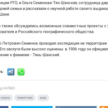
иции РГО, и Ольга Семенова-Тян-Шанская, сотрудница д
орией семьи и рассказали о научной работе своего выдаю
Шаня.
и также обсуждались возможные совместные проекты с 
вателя и Российского географического общества.
р Петрович Семенов проводил экспедиции на территории
 Его заслуги были высоко оценены: в 1906 году он официал
ение к фамилии - Тянь-Шанский.
сть:
.kg/447883
наука
,
памятник
,
мэр