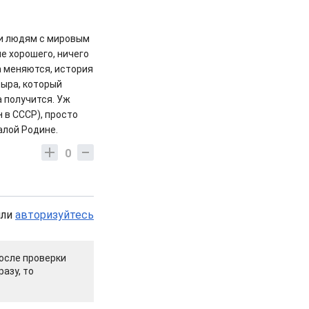
ки людям с мировым
ме хорошего, ничего
а меняются, история
тыра, который
а получится. Уж
 в СССР), просто
алой Родине.
0
или
авторизуйтесь
осле проверки
азу, то