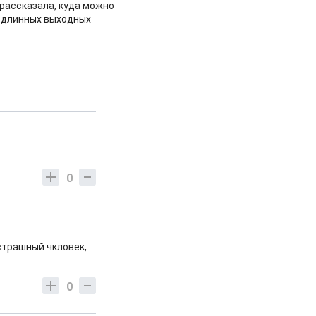
рассказала, куда можно
 длинных выходных
0
 страшный чкловек,
0