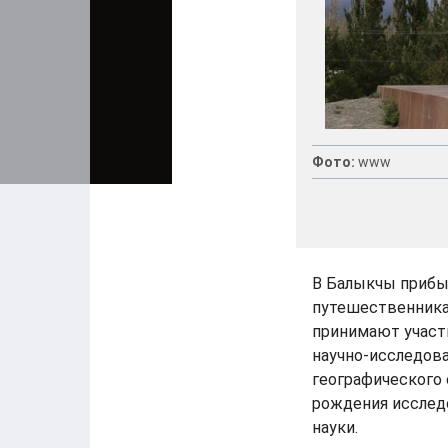
Фото:
www
В Балыкчы прибы
путешественника
принимают участ
научно-исследов
географического 
рождения исслед
науки.