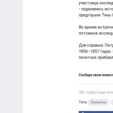
участница экспед
- поделились ист
предгорьях Тянь-
Во время встреч
потомков исследо
Для справки: Пет
1856–1857 годах.
почетное прибавл
Сообщи свою ново
URL: https://oper.vb
Теги:
Балыкчы
,