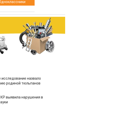
Одноклассники
 исследование назвало
зию родиной тюльпанов
 КР выявила нарушения в
ауки