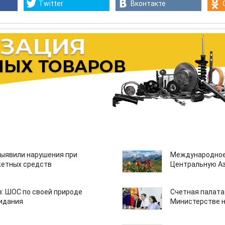
Twitter
Вконтакте
ыявили нарушения при
Международное
етных средств
Центральную А
: ШОС по своей природе
Счетная палата
зидания
Министерстве н