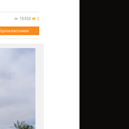
18438
3
Одноклассники