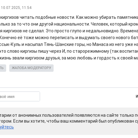
10.07.2025, 11:54
 киргизов читать подобные новости. Как можно убирать памятни
лько за то что они другой национальности. Человек, который кро
я киргизов не сделал. Это просто глупо и недальновидно. Времен
 Конечно её тоже можно переписать и выдумать своего нового ба
ссык-Куль и насыпал Тянь-Шанские горы, но Манаса из него уже н
что слово киргизы пишу через И, по старорежимному (так воспитан
изнь звали киргизом друзья, за мою любовь и гордость к своей м
ТЬ
ЖАЛОБА МОДЕРАТОРУ
арии от анонимных пользователей появляются на сайте только п
ором. Если вы хотите, чтобы ваш комментарий был опубликован ср
уйтесь