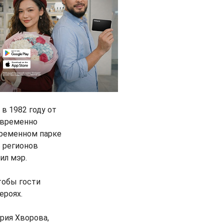
в 1982 году от
н временно
временном парке
 регионов
ил мэр.
тобы гости
ероях.
рия Хворова,