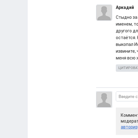
Аркадий
Стыдно за
именем, то
другого дл
остаётся.
выкопал И
извините, 
меня всю ж
ЦИТИРОВА
Коммент
модерат
авториз