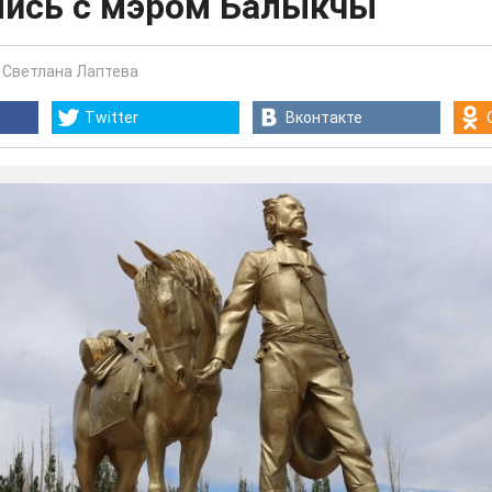
лись с мэром Балыкчы
-
Светлана Лаптева
Twitter
Вконтакте