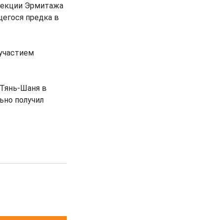
ирекции Эрмитажа
щегося предка в
участием
 Тянь-Шаня в
ьно получил