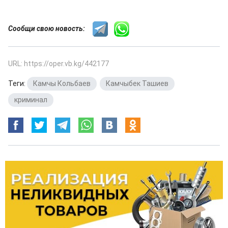
Сообщи свою новость:
URL: https://oper.vb.kg/442177
Теги:
Камчы Кольбаев
,
Камчыбек Ташиев
,
криминал