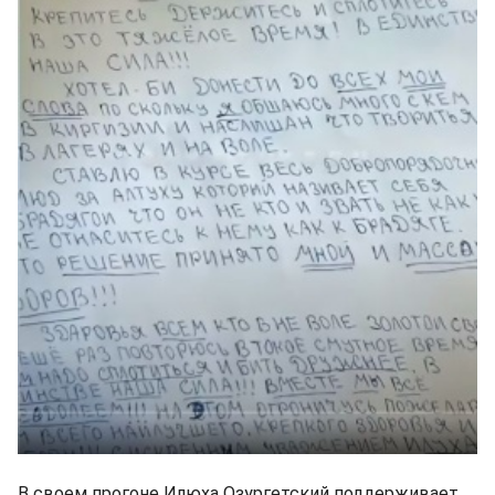
В своем прогоне Илюха Озургетский поддерживает