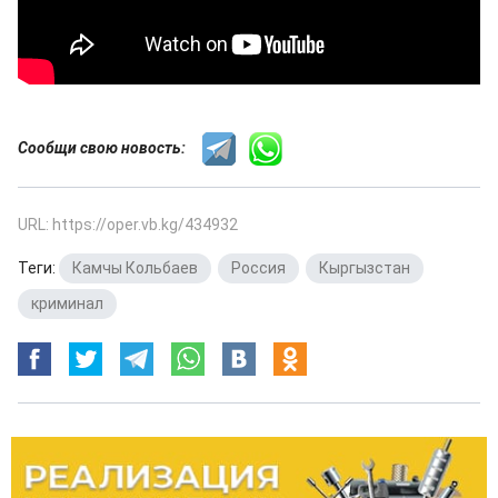
Сообщи свою новость:
URL: https://oper.vb.kg/434932
Теги:
Камчы Кольбаев
,
Россия
,
Кыргызстан
,
криминал