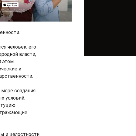
енности.
ся человек, его
ародной власти,
В этом
ческие и
арственности.
о мере создания
х условий.
итуцию
 отражающие
ны и целостности