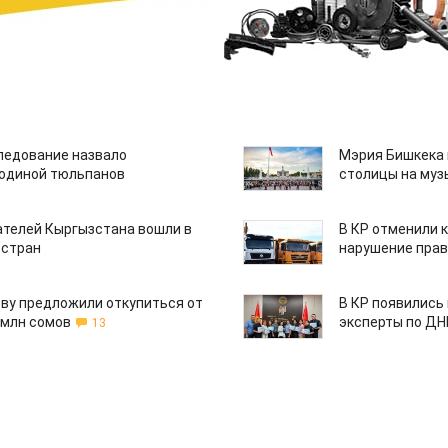
едование назвало
Мэрия Бишкека 
одиной тюльпанов
столицы на муз
ателей Кыргызстана вошли в
В КР отменили 
 стран
нарушение прав
ву предложили откупиться от
В КР появились
 млн сомов
эксперты по Д
13