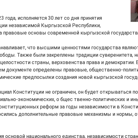
23 года, исполняется 30 лет со дня принятия
ции независимой Кыргызской Республики,
ла правовые основы современной кыргызской государств
навливает, что высшими ценностями государства являют
вободы. Также были закреплены традиции суверенитета, н
целостности страны, верховенства права и демократии. 
м документе определены правовые, общественно-полити
мические предпосылки создания новой кыргызской госуд
циал Конституции не ограничен, он будет открываться п
ально-экономических, о бщес твенно-политических и ины
конституционных реформ за годы независимости в Конст
осились дополнительные правовые механизмы и нормы,
я основой национального единства, независимости стра