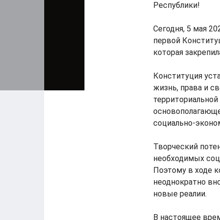
Республики!
Сегодня, 5 мая 20
первой Конститу
которая закрепи
Конституция уста
жизнь, права и с
территориальной 
основополагающе
социально-эконо
Творческий потен
необходимых соци
Поэтому в ходе 
неоднократно вн
новые реалии.
В настоящее врем