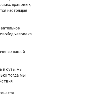
еских, правовых,
тся настоящая
овательное
 свобод человека
ачение нашей
ь и суть, мы
лько тогда мы
йствия.
танется