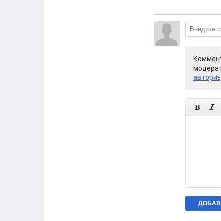
Коммент
модерат
авториз

