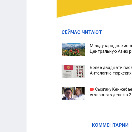
СЕЙЧАС ЧИТАЮТ
Международное иссл
Центральную Азию р
Более двадцати пис
Антологию тюркских
Сыргаку Кенжебае
уголовного дела за 2
КОММЕНТАРИИ