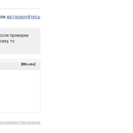
или
авторизуйтесь
осле проверки
азу, то
[BBcode]
ла комментирования