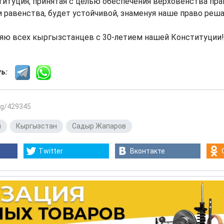
итуция, принятая с целью обеспечения верховенства пра
 равенства, будет устойчивой, знаменуя наше право реша
яю всех кыргызстанцев с 30-летием нашей Конституции!"
сть:
.kg/429345
я
,
Кыргызстан
,
Садыр Жапаров
Twitter
Вконтакте