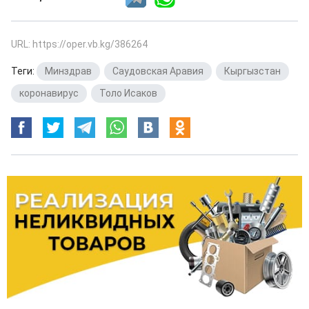
URL: https://oper.vb.kg/386264
Теги:
Минздрав
,
Саудовская Аравия
,
Кыргызстан
,
коронавирус
,
Толо Исаков