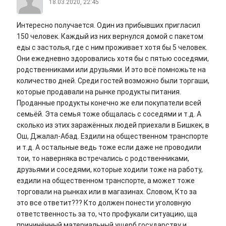
18.03.2020, 22:45
Интересно получается. Один из прибывших пригласил
150 человек. Каждый из них вернулся домой с пакетом
еды с застолья, где с ним проживает хотя бы 5 человек.
Они ежедневно здоровались хотя бы с пятью соседями,
родственниками или друзьями. И это всё помножьте на
количество дней. Среди гостей возможно были торгаши,
которые продавали на рынке продукты питания.
Проданные продукты конечно же ели покупатели всей
семьёй. Эта семья тоже общалась с соседями и т.д. А
сколько из этих заражённых людей приехали в Бишкек, в
Ош, Джалал-Абад. Ездили на общественном транспорте
и т.д. А остальные ведь тоже если даже не проводили
тои, то наверняка встречались с родственниками,
друзьями и соседями, которые ходили тоже на работу,
ездили на общественном транспорте, а может тоже
торговали на рынках или в магазинах. Словом, Кто за
это все ответит??? Кто должен понести уголовную
ответственность за то, что профукали ситуацию, ща
причинённый материальный ущерб государству и