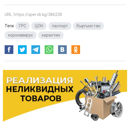
URL: https://oper.vb.kg/386230
Теги:
ГРС
,
ЦОН
,
паспорт
,
Кыргызстан
,
коронавирус
,
карантин