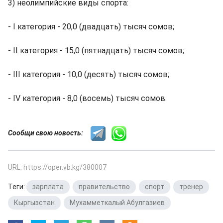
3) неолимпийские виды спорта:
- I категория - 20,0 (двадцать) тысяч сомов;
- II категория - 15,0 (пятнадцать) тысяч сомов;
- III категория - 10,0 (десять) тысяч сомов;
- IV категория - 8,0 (восемь) тысяч сомов.
Сообщи свою новость:
URL: https://oper.vb.kg/380007
Теги:
зарплата
,
правительство
,
спорт
,
тренер
,
Кыргызстан
,
Мухамметкалый Абулгазиев