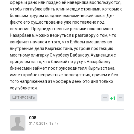
сфере, и рано или поздно ей наверняка воспользуются,
чтобы поглубже вбить клин между странами, которые с
большим трудом создали экономический союз. Де-
факто его существование уже поставлено под
сомнение. Предвидя гневные реплики поклонников
Назарбаева, можно вернуться к разговору о том, что
конфликт начался с того, что Елбасы вмешался во
внутренние дела Кыргызстана, устроив протекцию
местному олигарху Омурбеку Бабанову. Аудиенция с
прицелом на то, что близкий по духу к Назарбаеву
бизнесмен займет пост руководителя Кыргызстана,
имеет крайне неприятные последствия, причем и без
того напряженная атмосфера день ото дня только
усугубляется.
+1
ЦИТИРОВАТЬ
008
31.10.2017, 18:47