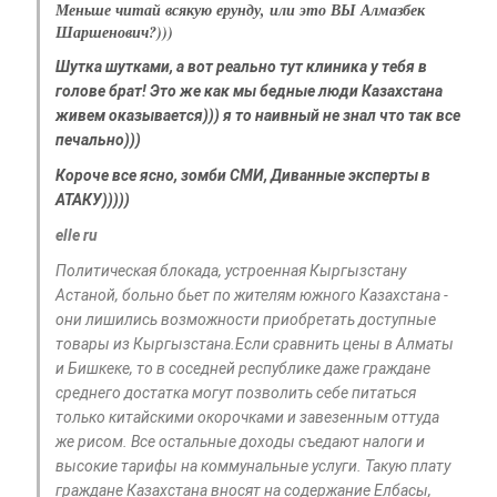
Меньше читай всякую ерунду, или это ВЫ Алмазбек
Шаршенович?)))
Шутка шутками, а вот реально тут клиника у тебя в
голове брат! Это же как мы бедные люди Казахстана
живем оказывается))) я то наивный не знал что так все
печально)))
Короче все ясно, зомби СМИ, Диванные эксперты в
АТАКУ)))))
elle ru
Политическая блокада, устроенная Кыргызстану
Астаной, больно бьет по жителям южного Казахстана -
они лишились возможности приобретать доступные
товары из Кыргызстана.Если сравнить цены в Алматы
и Бишкеке, то в соседней республике даже граждане
среднего достатка могут позволить себе питаться
только китайскими окорочками и завезенным оттуда
же рисом. Все остальные доходы съедают налоги и
высокие тарифы на коммунальные услуги. Такую плату
граждане Казахстана вносят на содержание Елбасы,