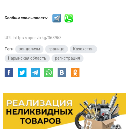
Сообщи свою новость:
URL: https://oper.vb.kg/368953
Теги:
вандализм
,
граница
,
Казахстан
,
Нарынская область
,
регистрация