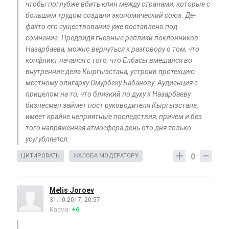
чтобы поглубже вбить клин между странами, которые с
большим трудом создали экономический союз. Де-
факто его существование уже поставлено под
сомнение. Предвидя гневные реплики поклонников
Назарбаева, можно вернуться к разговору о том, что
конфликт начался с того, что Елбасы вмешался во
внутренние дела Кыргызстана, устроив протекцию
местному олигарху Омурбеку Бабанову. Аудиенция с
прицелом на то, что близкий по духу к Назарбаеву
бизнесмен займет пост руководителя Кыргызстана,
имеет крайне неприятные последствия, причем и без
того напряженная атмосфера день ото дня только
усугубляется.
0
ЦИТИРОВАТЬ
ЖАЛОБА МОДЕРАТОРУ
Melis Joroev
31.10.2017, 20:57
Карма:
+6