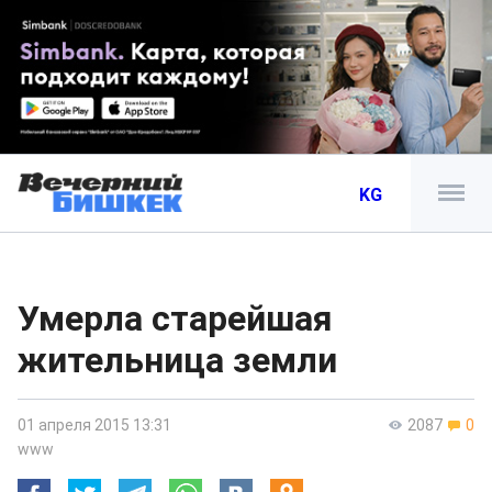
KG
Умерла старейшая
жительница земли
01 апреля 2015 13:31
2087
0
www