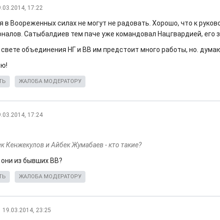
.03.2014, 17:22
я в Воореженных силах не могут не радовать. Хорошо, что к руко
налов. Сатыбалдиев тем паче уже командовал Нацгвардией, его 
 свете объединения НГ и ВВ им предстоит много работы, но. думаю
ю!
ТЬ
ЖАЛОБА МОДЕРАТОРУ
.03.2014, 17:24
к Кенжекулов и Айбек Жумабаев - кто такие?
 они из бывших ВВ?
ТЬ
ЖАЛОБА МОДЕРАТОРУ
19.03.2014, 23:25