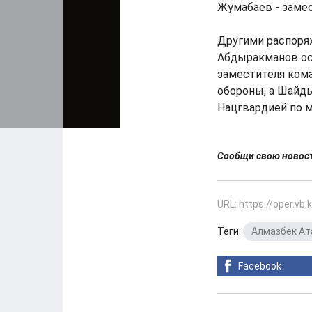
Жумабаев - заме
Другими распоря
Абдыракманов ос
заместителя ком
обороны, а Шайд
Нацгвардией по 
Сообщи свою ново
URL: https://oper.vb
Теги:
Алмазбек А
Facebook