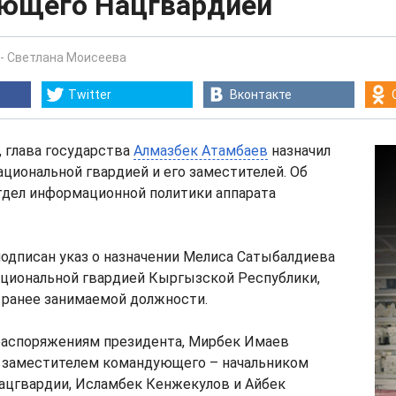
ющего Нацгвардией
-
Светлана Моисеева
Twitter
Вконтакте
, глава государства
Алмазбек Атамбаев
назначил
иональной гвардией и его заместителей. Об
тдел информационной политики аппарата
подписан указ о назначении Мелиса Сатыбалдиева
иональной гвардией Кыргызской Республики,
 ранее занимаемой должности.
 распоряжениям президента, Мирбек Имаев
 заместителем командующего – начальником
ацгвардии, Исламбек Кенжекулов и Айбек