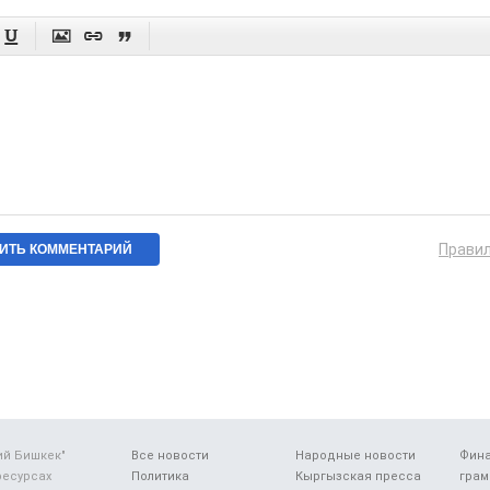




Прави
ий Бишкек"
Все новости
Народные новости
Фин
ресурсах
Политика
Кыргызская пресса
грам