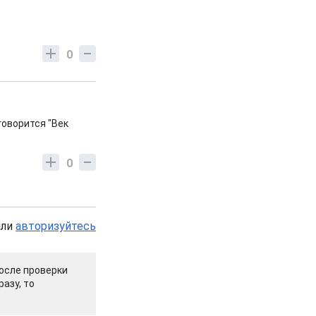
0
говорится "Век
0
или
авторизуйтесь
осле проверки
азу, то