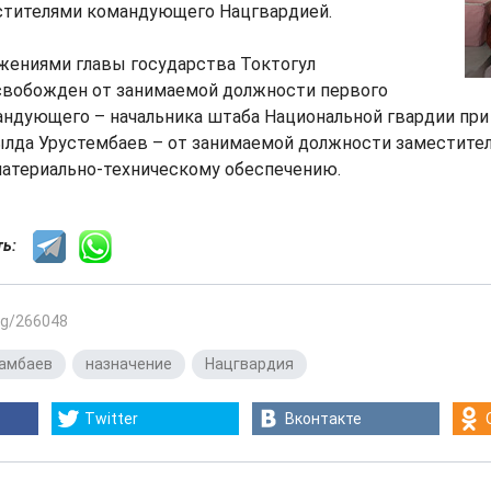
стителями командующего Нацгвардией.
жениями главы государства Токтогул
вобожден от занимаемой должности первого
андующего – начальника штаба Национальной гвардии пр
ылда Урустембаев – от занимаемой должности заместит
материально-техническому обеспечению.
сть:
.kg/266048
тамбаев
,
назначение
,
Нацгвардия
Twitter
Вконтакте