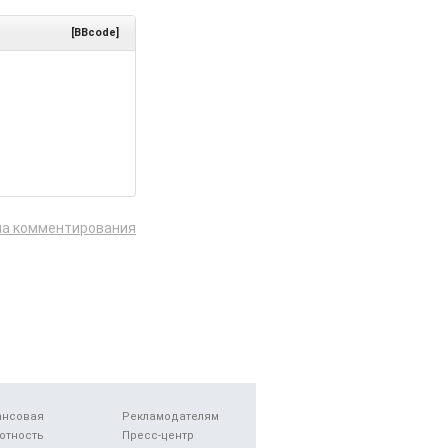
[BBcode]
ла комментирования
ансовая
Рекламодателям
отность
Пресс-центр