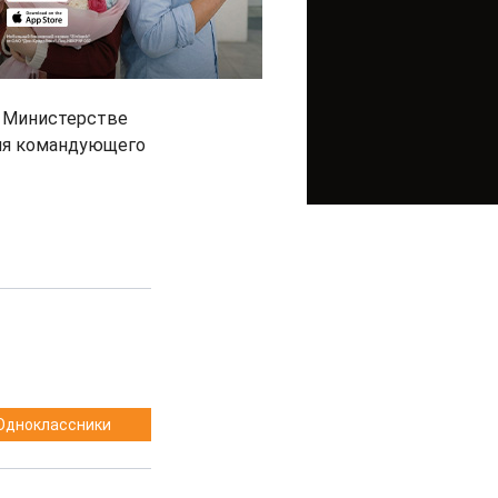
и Министерстве
еля командующего
Одноклассники