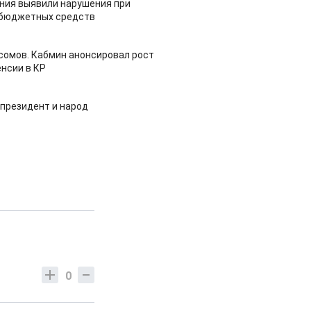
ия выявили нарушения при
 бюджетных средств
 сомов. Кабмин анонсировал рост
нсии в КР
 президент и народ
0