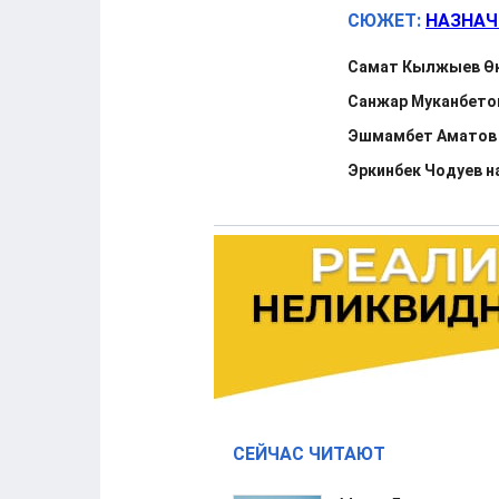
СЮЖЕТ:
НАЗНАЧ
Самат Кылжыев Өк
Санжар Муканбето
Эшмамбет Аматов 
Эркинбек Чодуев н
СЕЙЧАС ЧИТАЮТ