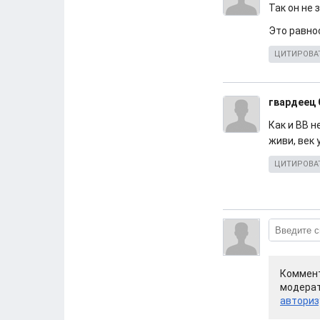
Так он не
Это равно
ЦИТИРОВА
гвардеец
Как и ВВ н
живи, век
ЦИТИРОВА
Коммент
модерат
авториз