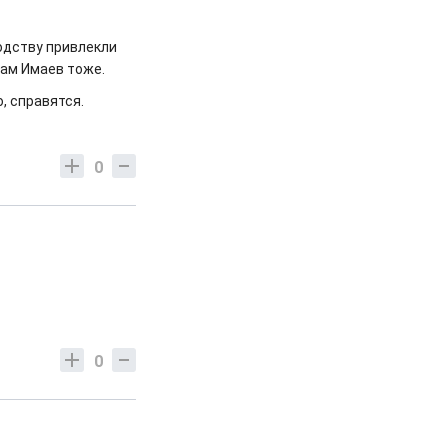
водству привлекли
зам Имаев тоже.
, справятся.
0
0