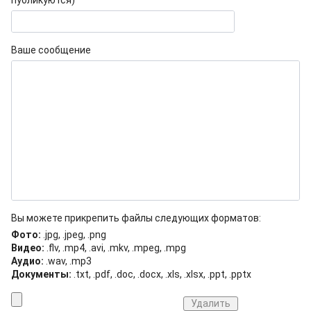
публикуются)
Ваше сообщение
Вы можете прикрепить файлы следующих форматов:
Фото:
.jpg, .jpeg, .png
Видео:
.flv, .mp4, .avi, .mkv, .mpeg, .mpg
Аудио:
.wav, .mp3
Документы:
.txt, .pdf, .doc, .docx, .xls, .xlsx, .ppt, .pptx
Удалить