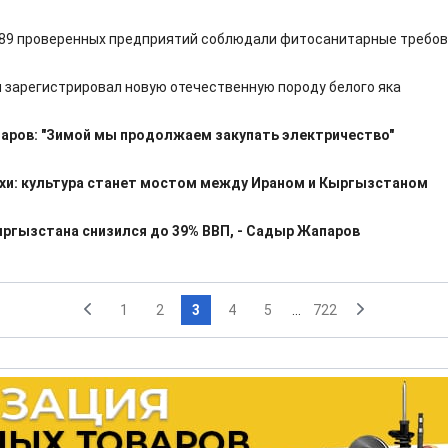
 489 проверенных предприятий соблюдали фитосанитарные требо
 зарегистрировал новую отечественную породу белого яка
аров: "Зимой мы продолжаем закупать электричество"
хи: культура станет мостом между Ираном и Кыргызстаном
ргызстана снизился до 39% ВВП, - Садыр Жапаров
1
2
3
4
5
...
722