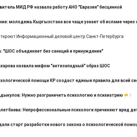
витель МИД РФ назвала работу АНО "Евразия" бесценной
ие: молодежь Кыргызстана все чаще узнает об исламе через 
откроют Информационный деловой центр Санкт-Петербурга
: "ШОС объединяет без санкций и принуждения"
ахарова назвала мифом "антизападный" образ ШОС
ихологической помощи КР создаст единые правила для всей с
дыкулов: Нужно разграничить психологию и психиатрию
1
летбаева: Непрофессиональные психологи причиняют вред де
дали старт разработке нового закона о психологической пом