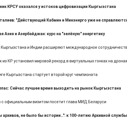
ник КРСУ оказался у истоков цифровизации Кыргызстана
талиев: "Действующий Кабмин и Минэнерго уже не справляютс
я Азия и Азербайджан: курс на "зелёную" энергетику
 Кыргызстана и Индии расширяют международное сотрудничест
 из КР установил мировой рекорд в виртуальных гонках на дрона
иге Кыргызстана стартует второй круг чемпионата
пас: Сейчас лучшее время выходить на рынок Кыргызстана
 с официальным визитом посетит глава МИД Беларуси
ы архивов, не было бы истории…": к 100-летию Архивной службы