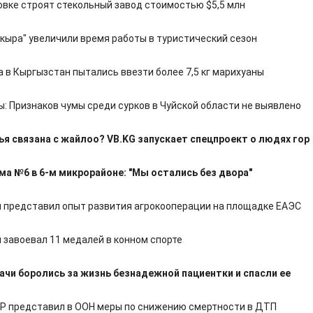
овке строят стекольный завод стоимостью $5,5 млн
ркыра" увеличили время работы в туристический сезон
 в Кыргызстан пытались ввезти более 7,5 кг марихуаны
: Признаков чумы среди сурков в Чуйской области не выявлено
ья связана с жайлоо? VB.KG запускает спецпроект о людях гор
а №6 в 6-м микрорайоне: "Мы остались без двора"
 представил опыт развития агрокооперации на площадке ЕАЭС
 завоевал 11 медалей в конном спорте
рачи боролись за жизнь безнадежной пациентки и спасли ее
Р представил в ООН меры по снижению смертности в ДТП