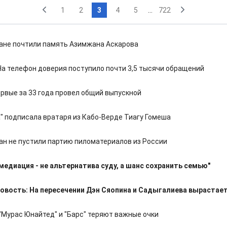
1
2
3
4
5
...
722
ане почтили память Азимжана Аскарова
На телефон доверия поступило почти 3,5 тысячи обращений
рвые за 33 года провел общий выпускной
" подписала вратаря из Кабо-Верде Тиагу Гомеша
ан не пустили партию пиломатериалов из России
медиация - не альтернатива суду, а шанс сохранить семью"
овость: На пересечении Дэн Сяопина и Садыгалиева вырастает
 "Мурас Юнайтед" и "Барс" теряют важные очки