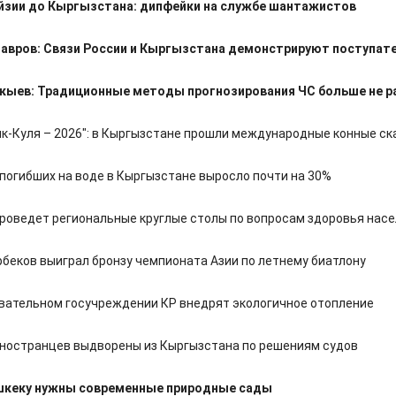
йзии до Кыргызстана: дипфейки на службе шантажистов
Лавров: Связи России и Кыргызстана демонстрируют поступат
акыев: Традиционные методы прогнозирования ЧС больше не 
ык-Куля – 2026": в Кыргызстане прошли международные конные ск
 погибших на воде в Кыргызстане выросло почти на 30%
роведет региональные круглые столы по вопросам здоровья нас
рбеков выиграл бронзу чемпионата Азии по летнему биатлону
овательном госучреждении КР внедрят экологичное отопление
иностранцев выдворены из Кыргызстана по решениям судов
шкеку нужны современные природные сады