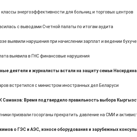
т классы энергоэффективности для больниц и торговых центров
ласилась с выводами Счетной палаты по итогам аудита
озе выявили нарушения при начислении зарплат и ведении бухуч
лата выявила в ГНС финансовые нарушения
ые деятели и журналисты встали на защиту семьи Насирдина
ров встретился с министром иностранных дел Беларуси
К Самаков: Время подтвердило правильность выбора Кыргызс
ники призвали госорганы прекратить давление на СМИ и активис
химов о ГЭС и АЭС, износе оборудования и зарубежных консул