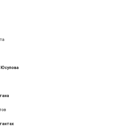
ета
 Юсупова
тана
тов
ьтантах