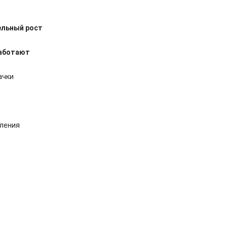
ельный рост
работают
ачки
еления