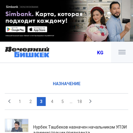
KG
НАЗНАЧЕНИЕ
1
2
3
4
5
...
18
17.02.2025
Нурбек Ташбеков назначен начальником УПЭИ
администрации президента