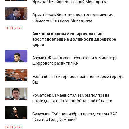
Эркина Чечейбаева главой Минздрава
04.02.2025
Эркин Чечейбаев назначен исполняющим
обязанности главы Минздрава
31.01.2025
Аширова прокомментировала своё
восстановление в должности директора
цирка
29.01.2025
Азамат Жамангулов назначен и.о. министра
цифрового развития КР
23.01.2025
Женишбек Токторбаев назначен мэром города
Ош
20.01.2025
Урматбек Самаев стал замом полпреда
президента в Джалал-Абадской области
10.01.2025
Бузурман Субанов избран президентом ЗАО
"Кумтор Голд Компани"
09.01.2025