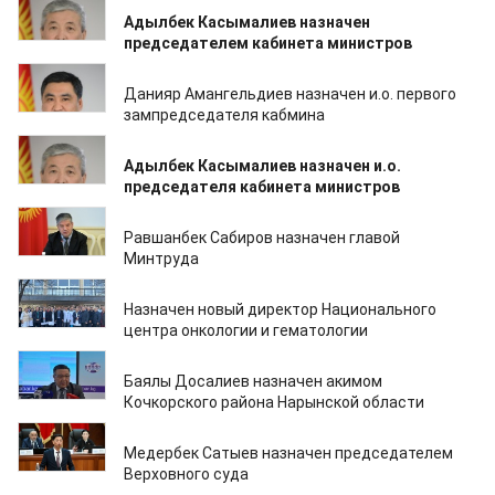
18.12.2024
Адылбек Касымалиев назначен
председателем кабинета министров
16.12.2024
Данияр Амангельдиев назначен и.о. первого
зампредседателя кабмина
16.12.2024
Адылбек Касымалиев назначен и.о.
председателя кабинета министров
09.12.2024
Равшанбек Сабиров назначен главой
Минтруда
03.12.2024
Назначен новый директор Национального
центра онкологии и гематологии
30.10.2024
Баялы Досалиев назначен акимом
Кочкорского района Нарынской области
24.10.2024
Медербек Сатыев назначен председателем
Верховного суда