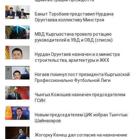
17.02.2025
Бакыт Торобаев представил Нурдана
Орунтаева коллективу Минстроя
12.02.2025
МВД Кыргызстана провело ротацию
руководителей в УВД и ОВД (список)
11.02.2025
Нурдан Орунтаев назначен и.о.министра
строительства, архитектуры и ЖКХ
10.02.2025
Ногаев покинул пост президента Кыргызской
Профессионально Футбольной Лиги
10.02.2025
Чынгыз Кожошев назначен председателем
ГСИН
10.02.2025
Новым председателем ЦИК избран Тынчтык
Шайназаров
05.02.2025
Жогорку Кенеш дал согласие на назначение