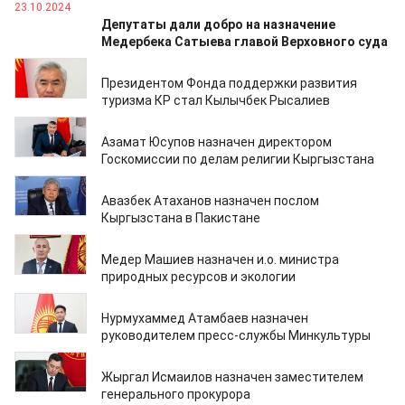
23.10.2024
Депутаты дали добро на назначение
Медербека Сатыева главой Верховного суда
15.10.2024
Президентом Фонда поддержки развития
туризма КР стал Кылычбек Рысалиев
12.09.2024
Азамат Юсупов назначен директором
Госкомиссии по делам религии Кыргызстана
05.09.2024
Авазбек Атаханов назначен послом
Кыргызстана в Пакистане
02.09.2024
Медер Машиев назначен и.о. министра
природных ресурсов и экологии
10.08.2024
Нурмухаммед Атамбаев назначен
руководителем пресс-службы Минкультуры
02.08.2024
Жыргал Исмаилов назначен заместителем
генерального прокурора