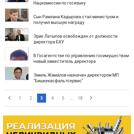
Нацкомиссии по госязыку
18.02.2024
Сын Рамзана Кадырова стал министром и
получил высшую награду
21.01.2024
Эрик Латыпов освобожден от должности
директора БХУ
15.01.2024
В Госагентстве по управлению госимуществом
новый заместитель директора
15.01.2024
Эмиль Жамалов назначен директором МП
"Бишкекасфальтсервис"
1
2
3
4
5
...
18