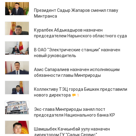
11.07.2024
Президент Садыр Жапаров сменил главу
Минтранса
06.07.2024
Куралбек Абдыкадыров назначен
председателем Нарынского областного суда
06.07.2024
В ОАО "Электрические станции" назначен
новый руководитель
02.07.2024
Азис Сапаралиев назначен исполняющим
обязанности главы Минприроды
02.07.2024
Коллективу ТЭЦ города Бишкек представили
нового директора
1
27.06.2024
Экс-глава Минприроды занял пост
председателя Национального банка КР
26.06.2024
Шамшыбек Качкынбай уулу назначен
директором ГУ "Салык Сервис"