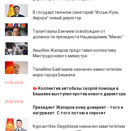
25.06.2024
В государственном санаторий "Иссык-Куль
Аврора" новый директор
23.06.2024
Талантаалы Бакчиев освобожден от
должности президента Нацакадемии "Манас"
18.06.2024
Акылбек Жапаров представил коллективу
Минтруда нового министра
13.06.2024
Талайбек Байгазиев назначен заместителем
мэра города Бишкека
13.06.2024
Коллектив автобазы скорой помощи в
Бишкеке выступил против нового директора
29.05.2024
Президент Жапаров кому доверяет - того и
нагружает. С того потом и спросит
18.05.2024
Курсантбек Омурбеков назначен заметителем