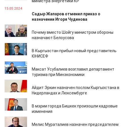
министра энергетики КР
15.05.2024
Cадыр Жапаров отменил приказ о
назначении Игоря Чудинова
13.05.2024
Почему вместо Шойгу министром обороны
назначают Белоусова
30.04.2024
В Кыргызстан прибыл новый представитель
ЮНИСЕФ
29.04.2024
Максат Усубалиев возглавил департамент
туризма при Минэкономики
29.04.2024
Айдит Эркин назначен послом Кыргызстана в
Нидерландах и Люксембурге
13.04.2024
В мэрии города Бишкек произошли кадровые
изменения
05.03.2024
Мелис Мураталиев назначен председателем