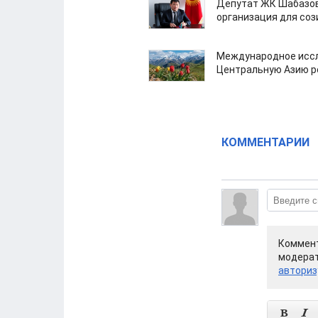
Депутат ЖК Шабазов
организация для со
Международное иссл
Центральную Азию р
КОММЕНТАРИИ
Коммент
модерат
авториз

