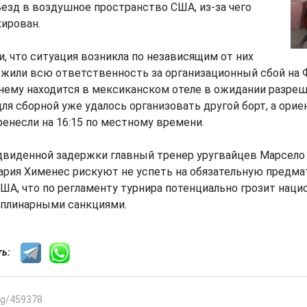
езд в воздушное пространство США, из-за чего
ирован.
и, что ситуация возникла по независящим от них
ожили всю ответственность за организационный сбой на 
ему находится в мексиканском отеле в ожидании разреш
для сборной уже удалось организовать другой борт, а ори
енесли на 16:15 по местному времени.
двиденной задержки главный тренер уругвайцев Марсело
ария Хименес рискуют не успеть на обязательную предма
А, что по регламенту турнира потенциально грозит наци
плинарными санкциями.
сть:
.kg/459378