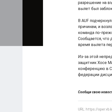
разрешение на въ
вылет был заблок
В AUF подчеркнул
причинам, и возл
команда по-прежн
Сообщается, что 
время вылета пер
Из-за этой непре
защитник Хосе М
конференцию в СШ
федерации дисци
Сообщи свою ново
URL: https://oper.vb