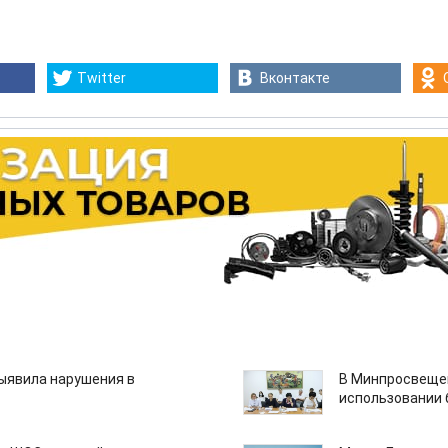
Twitter
Вконтакте
ыявила нарушения в
В Минпросвещен
использовании