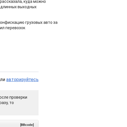
рассказала, куда можно
 длинных выходных
конфискацию грузовых авто за
ил перевозок
или
авторизуйтесь
осле проверки
азу, то
[BBcode]