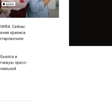
ФИФА. Сейчас
ения кризиса.
ентировочное
 Бьелса и
тчевую пресс-
ональной