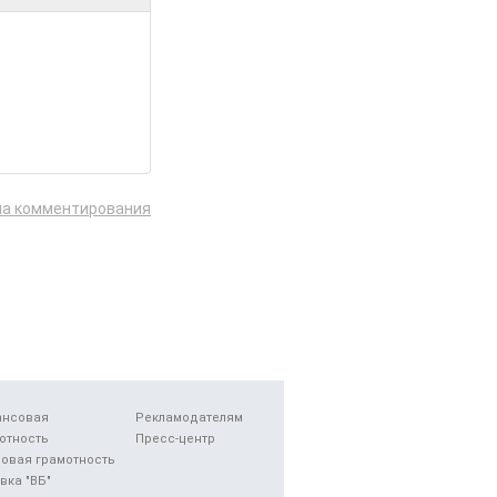
ла комментирования
ансовая
Рекламодателям
отность
Пресс-центр
овая грамотность
вка "ВБ"