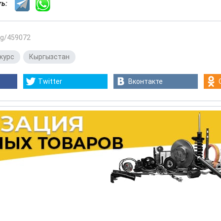
сть:
.kg/459072
курс
,
Кыргызстан
Twitter
Вконтакте