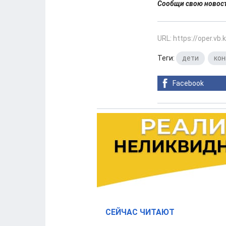
Сообщи свою ново
URL: https://oper.vb
Теги:
дети
,
кон
Facebook
СЕЙЧАС ЧИТАЮТ