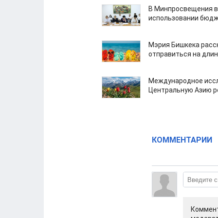
В Минпросвещения в
использовании бюдж
Мэрия Бишкека расс
отправиться на дли
Международное иссл
Центральную Азию р
КОММЕНТАРИИ
Коммент