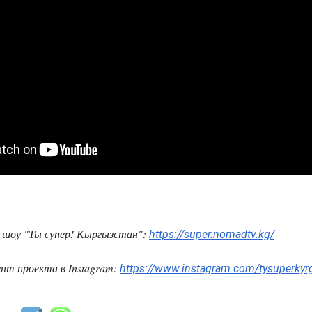
шоу "Ты супер! Кыргызстан":
https://super.nomadtv.kg/
нт проекта в Instagram:
https://www.instagram.com/tysuperkyr