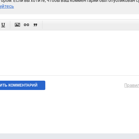
ором. Если вы хотите, чтобы ваш комментарий был опубликован ср
уйтесь




Прави