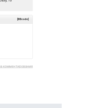
азу, то
[BBcode]
ла комментирования