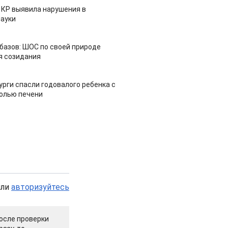
 КР выявила нарушения в
ауки
азов: ШОС по своей природе
я созидания
урги спасли годовалого ребенка с
холью печени
или
авторизуйтесь
осле проверки