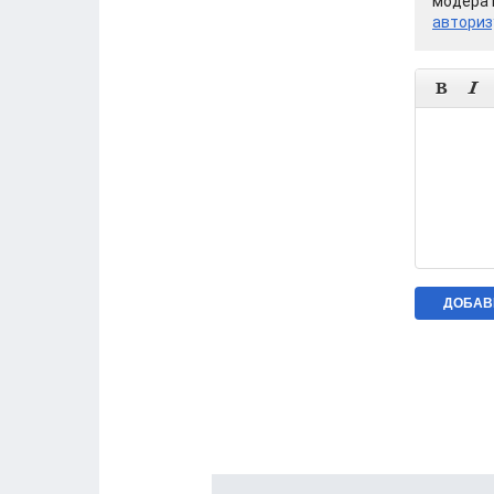
модерат
авториз

