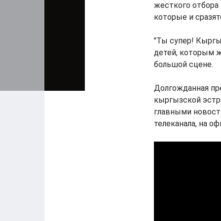
жесткого отбора 
которые и сразят
"Ты супер! Кыргы
детей, которым 
большой сцене.
Долгожданная пре
кыргызской эстра
главными новостя
телеканала, на о