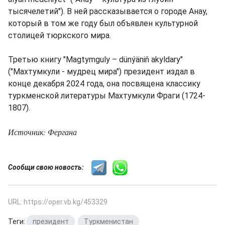
тысячелетий"). В ней рассказывается о городе Анау,
который в том же году был объявлен культурной
столицей тюркского мира.
Третью книгу "Magtymguly – dünýäniň akyldary"
("Махтумкули - мудрец мира") президент издал в
конце декабря 2024 года, она посвящена классику
туркменской литературы Махтумкули Фраги (1724-
1807).
Источник: Фергана
Сообщи свою новость:
URL: https://oper.vb.kg/453329
Теги:
президент
,
Туркменистан