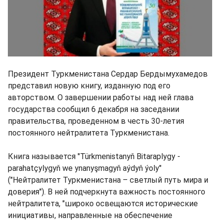
Президент Туркменистана Сердар Бердымухамедов
представил новую книгу, изданную под его
авторством. О завершении работы над ней глава
государства сообщил 6 декабря на заседании
правительства, проведенном в честь 30-летия
постоянного нейтралитета Туркменистана.
Книга называется "Türkmenistanyň Bitaraplygy -
parahatçylygyň we ynanyşmagyň aýdyň ýoly"
("Нейтралитет Туркменистана – светлый путь мира и
доверия"). В ней подчеркнута важность постоянного
нейтралитета, "широко освещаются исторические
инициативы, направленные на обеспечение