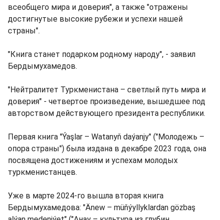
всеобщего мира и доверия", а также "отражены
достигнутые высокие рубежи и успехи нашей
страны".
"Книга станет подарком родному народу", - заявил
Бердымухамедов.
"Нейтралитет Туркменистана – светлый путь мира и
доверия" - четвертое произведение, вышедшее под
авторством действующего президента республики.
Первая книга "Ýaşlar – Watanyň daýanjy" ("Молодежь –
опора страны") была издана в декабре 2023 года, она
посвящена достижениям и успехам молодых
туркменистанцев.
Уже в марте 2024-го вышла вторая книга
Бердымухамедова: "Änew – müňýyllyklardan gözbaş
alýan medeniýet" ("Анау – культура из глубин