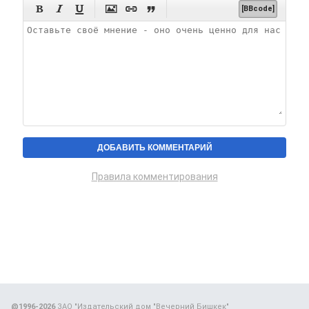






[BBcode]
Правила комментирования
@1996-2026
ЗАО "Издательский дом "Вечерний Бишкек"