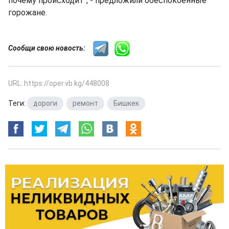
почему происходит", - предложили обеспокоенные
горожане.
Сообщи свою новость:
URL: https://oper.vb.kg/448008
Теги:
дороги
,
ремонт
,
Бишкек