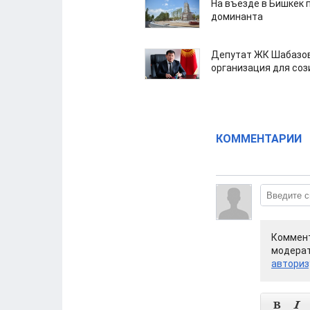
На въезде в Бишкек 
доминанта
Депутат ЖК Шабазов
организация для со
КОММЕНТАРИИ
Коммент
модерат
авториз

