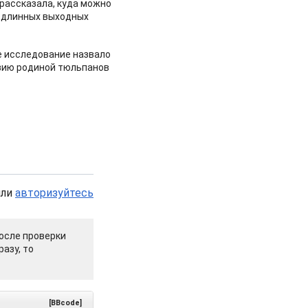
рассказала, куда можно
 длинных выходных
 исследование назвало
зию родиной тюльпанов
или
авторизуйтесь
осле проверки
азу, то
[BBcode]