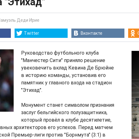
 "Этихад"
Самуэль Деди Ирие
Twitter
Вконтакте
Руководство футбольного клуба
"Манчестер Сити" приняло решение
увековечить вклад Кевина Де Брюйне
в историю команды, установив его
памятник у главного входа на стадион
"Этихад".
Монумент станет символом признания
заслуг бельгийского полузащитника,
который провёл в клубе десятилетие,
авных архитекторов его успехов. Перед матчем
ской Премьер-лиги против "Борнмута" (3:1) в