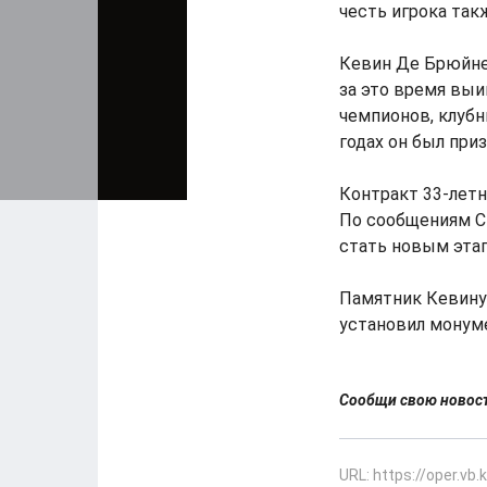
честь игрока так
Кевин Де Брюйне 
за это время выи
чемпионов, клубн
годах он был при
Контракт 33-летн
По сообщениям СМ
стать новым этап
Памятник Кевину 
установил монум
Сообщи свою ново
URL: https://oper.vb