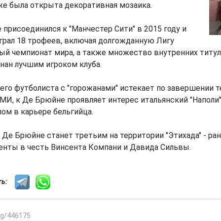
же была открыта декоративная мозаика.
присоединился к "Манчестер Сити" в 2015 году и
грал 18 трофеев, включая долгожданную Лигу
ый чемпионат мира, а также множество внутренних титуло
знан лучшим игроком клуба.
его футболиста с "горожанами" истекает по завершении т
И, к Де Брюйне проявляет интерес итальянский "Наполи"
ом в карьере бельгийца.
Де Брюйне станет третьим на территории "Этихада" - ран
енты в честь Винсента Компани и Давида Сильвы.
сть:
.kg/446175