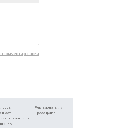
ла комментирования
ансовая
Рекламодателям
отность
Пресс-центр
овая грамотность
вка "ВБ"