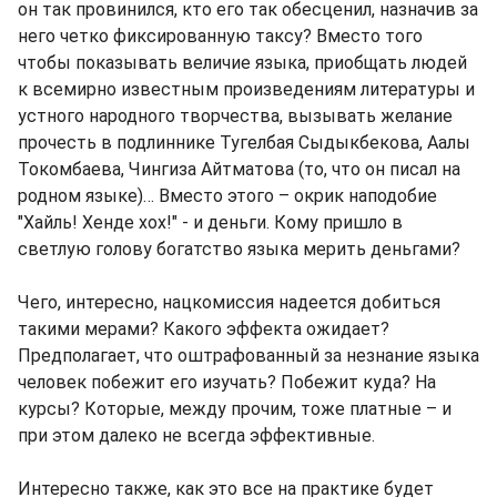
он так провинился, кто его так обесценил, назначив за
него четко фиксированную таксу? Вместо того
чтобы показывать величие языка, приобщать людей
к всемирно известным произведениям литературы и
устного народного творчества, вызывать желание
прочесть в подлиннике Тугелбая Сыдыкбекова, Аалы
Токомбаева, Чингиза Айтматова (то, что он писал на
родном языке)… Вместо этого – окрик наподобие
"Хайль! Хенде хох!" - и деньги. Кому пришло в
светлую голову богатство языка мерить деньгами?
Чего, интересно, нацкомиссия надеется добиться
такими мерами? Какого эффекта ожидает?
Предполагает, что оштрафованный за незнание языка
человек побежит его изучать? Побежит куда? На
курсы? Которые, между прочим, тоже платные – и
при этом далеко не всегда эффективные.
Интересно также, как это все на практике будет