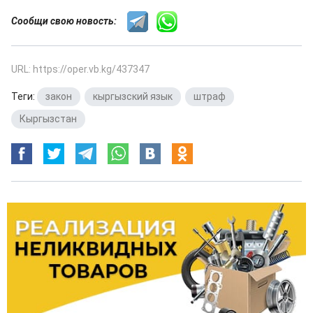
Сообщи свою новость:
URL: https://oper.vb.kg/437347
Теги:
закон
,
кыргызский язык
,
штраф
,
Кыргызстан