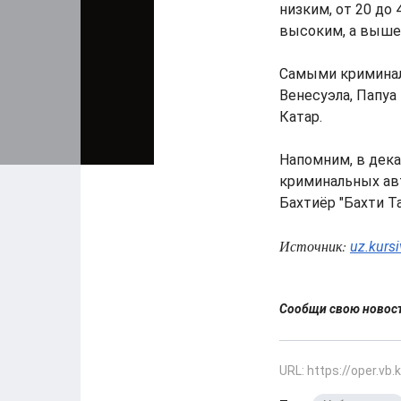
низким, от 20 до 
высоким, а выше 
Самыми криминал
Венесуэла, Папуа
Катар.
Напомним, в дек
криминальных авт
Бахтиёр "Бахти Т
Источник:
uz.kurs
Сообщи свою ново
URL: https://oper.vb