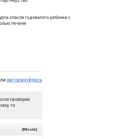
 партнерство
урги спасли годовалого ребенка с
холью печени
или
авторизуйтесь
осле проверки
азу, то
[BBcode]