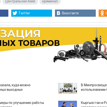
,
Центральная Азия
,
криминал
Twitter
Вконтакте
казала, куда можно
В Минпросвещен
нных выходных
использовании
 меры по улучшению работы
Кыргызстан и Р