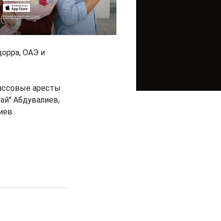
дорра, ОАЭ и
массовые аресты
ай" Абдувалиев,
иев.