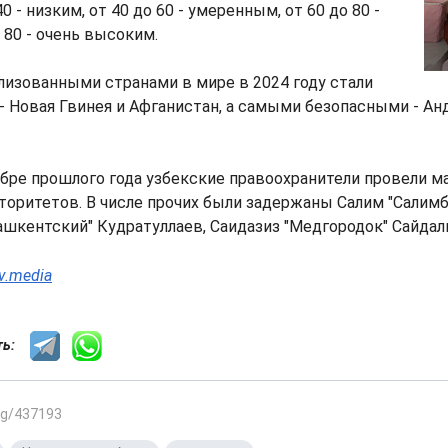
40 - низким, от 40 до 60 - умеренным, от 60 до 80 -
80 - очень высоким.
изованными странами в мире в 2024 году стали
 - Новая Гвинея и Афганистан, а самыми безопасными - Ан
абре прошлого года узбекские правоохранители провели 
оритетов. В числе прочих были задержаны Салим "Салимб
ашкентский" Кудратуллаев, Саидазиз "Медгородок" Сайдал
iv.media
сть:
.kg/437193