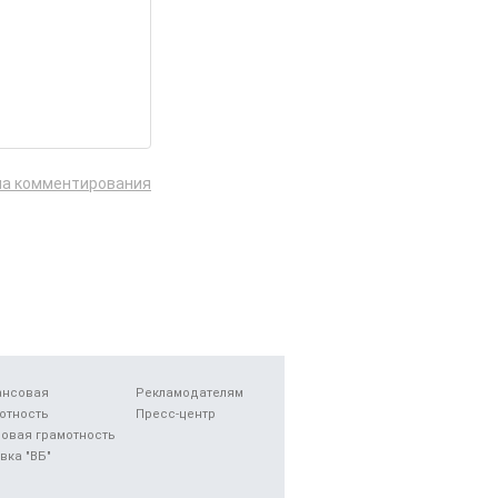
ла комментирования
ансовая
Рекламодателям
отность
Пресс-центр
овая грамотность
вка "ВБ"