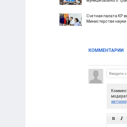
муниципального тра
Счетная палата КР в
Министерстве науки
КОММЕНТАРИИ
Коммент
модерат
авториз

