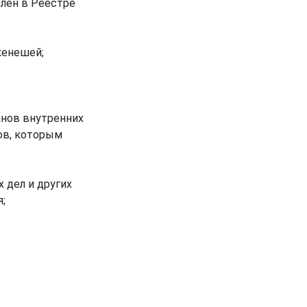
лен в Реестре
кенешей;
анов внутренних
ов, которым
 дел и других
;