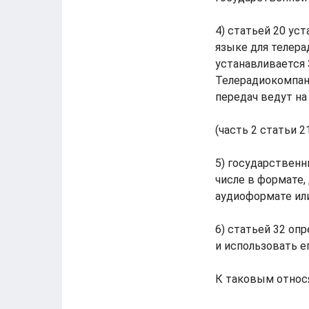
4) статьей 20 ус
языке для телера
устанавливается 
Телерадиокомпан
передач ведут н
(часть 2 статьи 21
5) государственн
числе в формате,
аудиоформате или
6) статьей 32 оп
и использовать е
К таковым относя