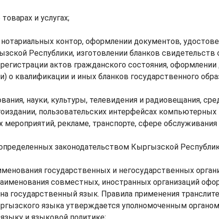
товарах и услугах;
и нотариальных контор, оформлении документов, удостов
ызской Республики, изготовлении бланков свидетельств 
 регистрации актов гражданского состояния, оформлении
ли) о квалификации и иных бланков государственного обра
ования, науки, культуры, телевидения и радиовещания, ср
гоиздании, пользовательских интерфейсах компьютерных 
х мероприятий, рекламе, транспорте, сфере обслуживания
, определенных законодательством Кыргызской Республик
аименования государственных и негосударственных орган
 наименования совместных, иностранных организаций офо
на государственный язык. Правила применения транслит
ргызского языка утверждается уполномоченным органом
языку и языковой политике;