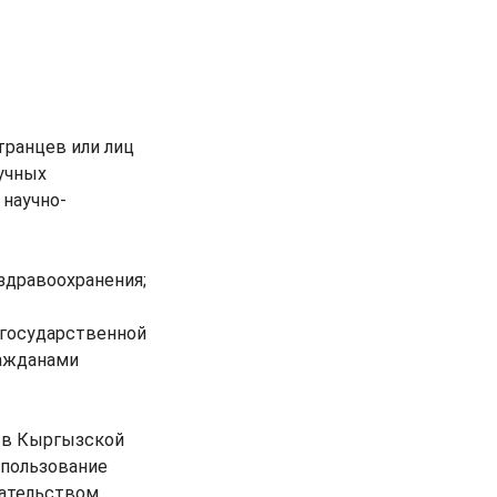
транцев или лиц
учных
 научно-
здравоохранения;
 государственной
ражданами
о в Кыргызской
спользование
дательством