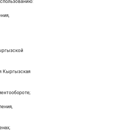
использованию:
ния,
Кыргызской
ся Кыргызская
ментообороте;
ления,
енах;