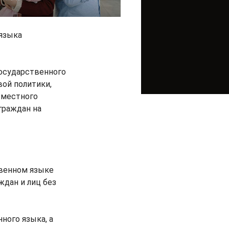
 языка
осударственного
ой политики,
 местного
граждан на
твенном языке
ждан и лиц без
ного языка, а