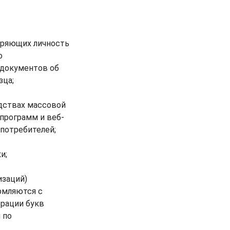
еряющих личность
о
 документов об
зца;
едствах массовой
программ и веб-
 потребителей;
и;
изаций)
рмляются с
ерации букв
 по