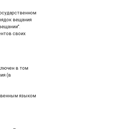
государственном
рядок вещания
вещании".
ентов своих
ключен в том
ия (в
ственным языком