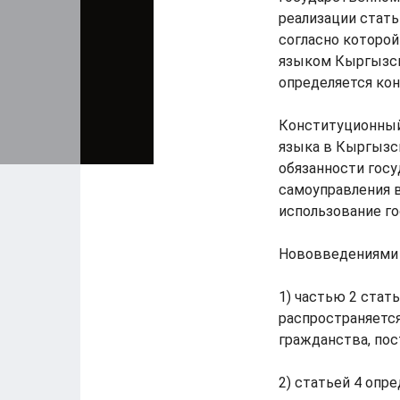
реализации стат
согласно которо
языком Кыргызск
определяется ко
Конституционный
языка в Кыргызс
обязанности госу
самоуправления в
использование г
Нововведениями 
1) частью 2 стат
распространяется
гражданства, по
2) статьей 4 опр