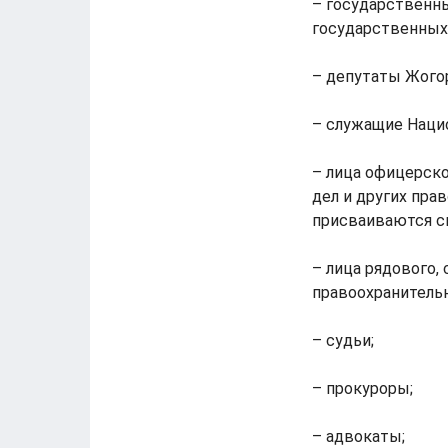
– государственн
государственных
– депутаты Жого
– служащие Наци
– лица офицерско
дел и других пра
присваиваются с
– лица рядового,
правоохранитель
– судьи;
– прокуроры;
– адвокаты;