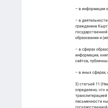
– в информации о 
– в деятельност
гражданина Кырг
государственной
образовании и (и
– в сферах образ
информации, кни
сайтов, публичны
– в иных сферах
3) статьей 11 (Н
определено, что
транслитерацией 
письменности кы
государственной 