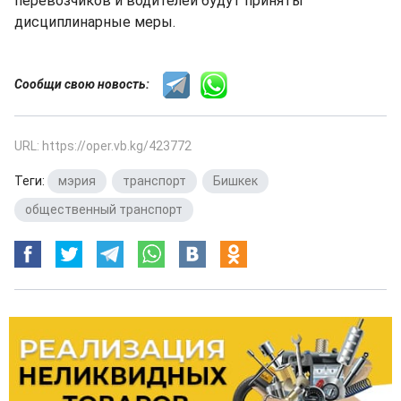
перевозчиков и водителей будут приняты
дисциплинарные меры.
Сообщи свою новость:
URL: https://oper.vb.kg/423772
Теги:
мэрия
,
транспорт
,
Бишкек
,
общественный транспорт