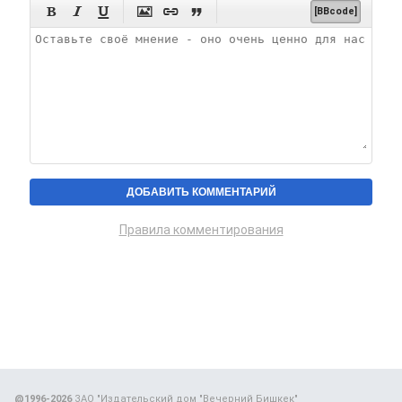






[BBcode]
Правила комментирования
@1996-2026
ЗАО "Издательский дом "Вечерний Бишкек"