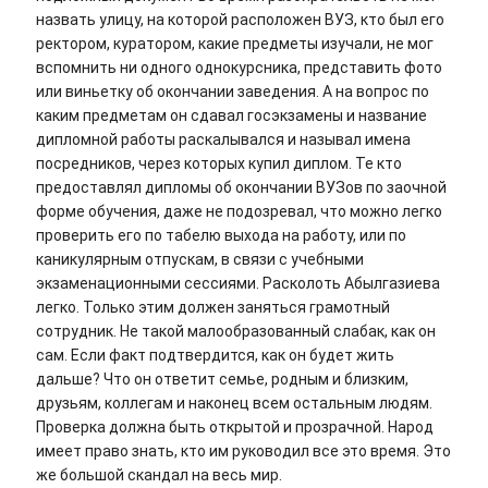
назвать улицу, на которой расположен ВУЗ, кто был его
ректором, куратором, какие предметы изучали, не мог
вспомнить ни одного однокурсника, представить фото
или виньетку об окончании заведения. А на вопрос по
каким предметам он сдавал госэкзамены и название
дипломной работы раскалывался и называл имена
посредников, через которых купил диплом. Те кто
предоставлял дипломы об окончании ВУЗов по заочной
форме обучения, даже не подозревал, что можно легко
проверить его по табелю выхода на работу, или по
каникулярным отпускам, в связи с учебными
экзаменационными сессиями. Расколоть Абылгазиева
легко. Только этим должен заняться грамотный
сотрудник. Не такой малообразованный слабак, как он
сам. Если факт подтвердится, как он будет жить
дальше? Что он ответит семье, родным и близким,
друзьям, коллегам и наконец всем остальным людям.
Проверка должна быть открытой и прозрачной. Народ
имеет право знать, кто им руководил все это время. Это
же большой скандал на весь мир.