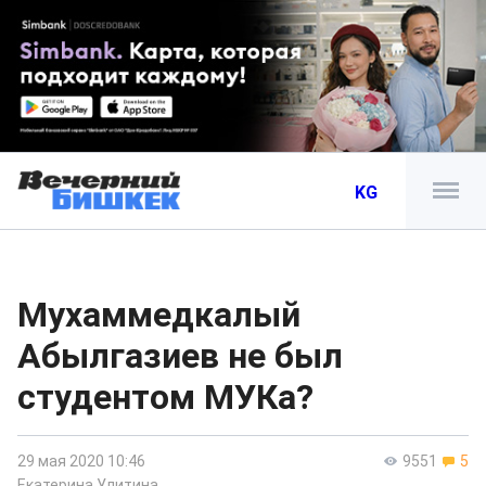
KG
Мухаммедкалый
Абылгазиев не был
студентом МУКа?
29 мая 2020 10:46
9551
5
Екатерина Улитина