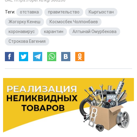
Теги:
отставка
,
правительство
,
Кыргызстан
,
Жогорку Кенеш
,
Космосбек Чолпонбаев
,
коронавирус
,
карантин
,
Алтынай Омурбекова
,
Строкова Евгения