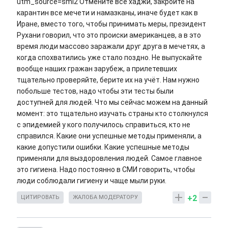
utm_source=smi2 Отмените все хаджи, закройте на
карантин все мечети и намазканы, иначе будет как в
Иране, вместо того, чтобы принимать меры, президент
Рухани говорил, что это происки американцев, а в это
время люди массово заражали друг друга в мечетях, а
когда спохватились уже стало поздно. Не выпускайте
вообще наших гражан зарубеж, а прилетевших
тщательно проверяйте, берите их на учёт. Нам нужно
побольше тестов, надо чтобы эти тесты были
доступней для людей. Что мы сейчас можем на данный
момент: это тщательно изучать страны кто столкнулся
с эпидемией у кого получилось справиться, кто не
справился. Какие они успешные методы применяли, а
какие допустили ошибки. Какие успешные методы
применяли для выздоровления людей. Самое главное
это гигиена. Надо постоянно в СМИ говорить, чтобы
люди соблюдали гигиену и чаще мыли руки.
+2
ЦИТИРОВАТЬ
ЖАЛОБА МОДЕРАТОРУ