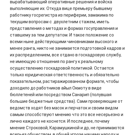
вырабатывающий оперативные решения и войска
выполняющие их. Откуда вице премьеру бывшему
работнику госрегистра из периферии, замакима по
текущим вопросам с двухлетним стажем, иметь
представления о методах и формах госуправления и
ставшему за тем депутатом. И такое положение со
всеми ныне действующими чиновниками высокого и
менее ранга, никто не занимается подготовкой кадров и
их распределением, все отдано в госкадровую службу,
не имеющую отношения по рангу к реальному
осуществлению госкадровой политикой. Остается
только юридическая ответственность и обязательно
показательном, растиражированном формате, чтобы
доходило до работников айыл Окмоту в виде
бюллетеней или посредством Санарип (полувшая
большие бюджетные средства). Сами проверяющие от
ведомств ходят без масок и перчаток и своим видом
самым способствуют мнению что это все несерьезно и
лично каждого не коснется. И последнее, почему
мнение Строковой, Карамушкиной и др, не принимаются
всерьез обществом, в общей угрозе нашему народу и