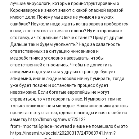
лучшие вирусологи, которые проинструктированы о
Коронавирусе и знают знают с какой опасной заразой
имеют дело. Почему мы даже не учимся на чужих
ошибках? Неужели надо ждать когда зараза проберётся
к нам, а потом хвататься за головы? Ну и отправили в
отставку, и что дальше? Легче станет? Придут другие.
Дальше так и будем увольнять? Надо за халатность
ответственных за ситуацию чиновников и
медработников уголовно наказывать, чтобы
ответственней относились. Чтобы не допустить
эпидемии надо учиться у других стран где бушует
эпидемия, иначе люди массово начнут умирать, тогда
уже будет поздно и остановить процесс будет
невозможно. Если богатые европейцы не могут
справиться, то что говорить о нас. И умирают там не
только пожилые, но и молодые. Наши чиновники должны
прочитать эту статью, сделать выводы и взять себе на
заметку http://limon.kg/news:72512?
from=mportal&place=nowread и еще не помешало бы это
https://inosmi.ru/social/20200317/247063741.html?