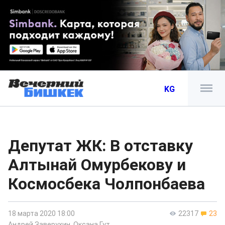
KG
Депутат ЖК: В отставку
Алтынай Омурбекову и
Космосбека Чолпонбаева
18 марта 2020 18:00
22317
23
Андрей Заверухин
,
Оксана Гут