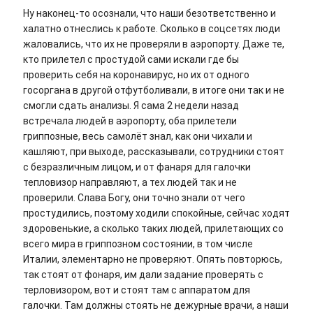
Ну наконец-то осознали, что наши безответственно и
халатно отнеслись к работе. Сколько в соцсетях люди
жаловались, что их не проверяли в аэропорту. Даже те,
кто прилетел с простудой сами искали где бы
проверить себя на коронавирус, но их от одного
госоргана в другой отфутболивали, в итоге они так и не
смогли сдать анализы. Я сама 2 недели назад
встречала людей в аэропорту, оба прилетели
гриппозные, весь самолёт знал, как они чихали и
кашляют, при выходе, рассказывали, сотрудники стоят
с безразличным лицом, и от фанаря для галочки
тепловизор направляют, а тех людей так и не
проверили. Слава Богу, они точно знали от чего
простудились, поэтому ходили спокойные, сейчас ходят
здоровенькие, а сколько таких людей, прилетающих со
всего мира в гриппозном состоянии, в том числе
Италии, элементарно не проверяют. Опять повторюсь,
так стоят от фонаря, им дали задание проверять с
терловизором, вот и стоят там с аппаратом для
галочки. Там должны стоять не дежурные врачи, а наши