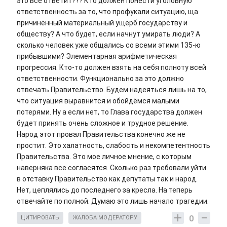
это все ответит??? Кто должен понести уголовную
ответственность за то, что профукали ситуацию, ща
причинённый материальный ущерб государству и
обществу? А что будет, если начнут умирать люди? А
сколько человек уже общались со всеми этими 135-ю
прибывшими? Элементарная арифметическая
прогрессия. Кто-то должен взять на себя полноту всей
ответственности. Функционально за это должно
отвечать Правительство. Будем надеяться лишь на то,
что ситуация выравнится и обойдёмся малыми
потерями. Ну а если нет, то Глава государства должен
будет принять очень сложное и трудное решение.
Народ этот провал Правительства конечно же не
простит. Это халатность, слабость и некомпетентность
Правительства. Это мое личное мнение, с которым
наверняка все согласятся. Сколько раз требовали уйти
в отставку Правительство как депутаты так и народ.
Нет, цеплялись до последнего за кресла. На теперь
отвечайте по полной. Думаю это лишь начало трагедии.
0
ЦИТИРОВАТЬ
ЖАЛОБА МОДЕРАТОРУ