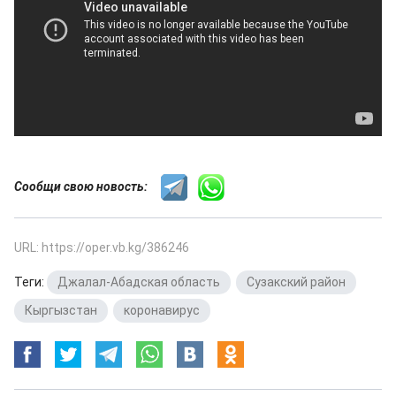
Сообщи свою новость:
URL: https://oper.vb.kg/386246
Теги:
Джалал-Абадская область
,
Сузакский район
,
Кыргызстан
,
коронавирус