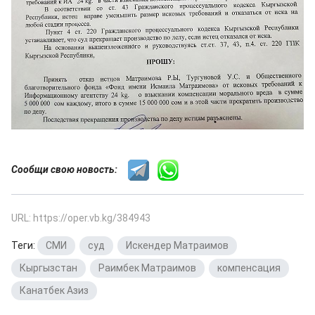
Сообщи свою новость:
URL: https://oper.vb.kg/384943
Теги:
СМИ
,
суд
,
Искендер Матраимов
,
Кыргызстан
,
Раимбек Матраимов
,
компенсация
,
Канатбек Азиз