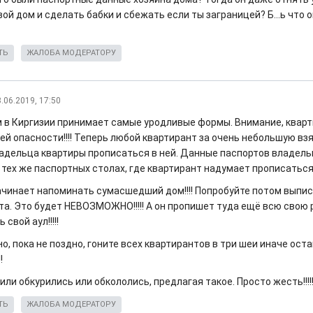
ой дом и сделать бабки и сбежать если ты заграницей? Б...ь что 
ТЬ
ЖАЛОБА МОДЕРАТОРУ
.06.2019, 17:50
 в Киргизии принимает самые уродливые формы. Внимание, квартир
ей опасности!!!! Теперь любой квартирант за очень небольшую вз
адельца квартиры прописаться в ней. Данные паспортов владель
 тех же паспортных столах, где квартирант надумает прописаться
ачинает напоминать сумасшедший дом!!!! Попробуйте потом выпис
та. Это будет НЕВОЗМОЖНО!!!!! А он пропишет туда ещё всю свою 
 свой аул!!!!!
, пока не поздно, гоните всех квартирантов в три шеи иначе ост
!
и обкурились или обкололись, предлагая такое. Просто жесть!!!!!!!!!!!!!
ТЬ
ЖАЛОБА МОДЕРАТОРУ