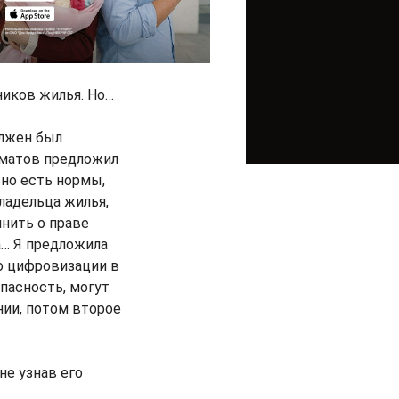
ников жилья. Но…
олжен был
рматов предложил
ьно есть нормы,
адельца жилья,
мнить о праве
а… Я предложила
 о цифровизации в
пасность, могут
ии, потом второе
не узнав его