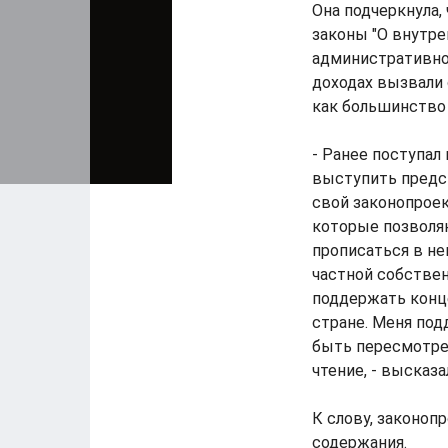
Она подчеркнула,
законы "О внутре
административно
доходах вызвали 
как большинство 
- Ранее поступал
выступить предст
свой законопроек
которые позволя
прописаться в не
частной собстве
поддержать конце
стране. Меня под
быть пересмотре
чтение, - высказ
К слову, законоп
содержания.