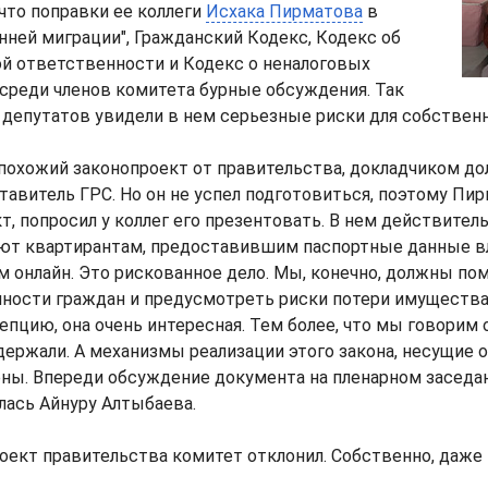
 что поправки ее коллеги
Исхака Пирматова
в
нней миграции", Гражданский Кодекс, Кодекс об
й ответственности и Кодекс о неналоговых
среди членов комитета бурные обсуждения. Так
депутатов увидели в нем серьезные риски для собствен
 похожий законопроект от правительства, докладчиком д
авитель ГРС. Но он не успел подготовиться, поэтому Пи
т, попросил у коллег его презентовать. В нем действител
ют квартирантам, предоставившим паспортные данные вл
м онлайн. Это рискованное дело. Мы, конечно, должны по
нности граждан и предусмотреть риски потери имуществ
пцию, она очень интересная. Тем более, что мы говорим
держали. А механизмы реализации этого закона, несущие о
ны. Впереди обсуждение документа на пленарном заседан
алась Айнуру Алтыбаева.
роект правительства комитет отклонил. Собственно, даже 