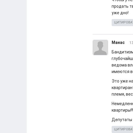
продать тв
уже дно!
ЦИТИРОВА
Манас
13
Бандитизм
глубочайш
ведома вл
имеются в
Это уже н
квартиран
племя, весь
Немедленно
квартиры!!!
Депутаты ил
ЦИТИРОВА