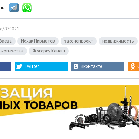
сть:
.kg/379021
баева
,
Исхак Пирматов
,
законопроект
,
недвижимость
Кыргызстан
,
Жогорку Кенеш
Twitter
Вконтакте