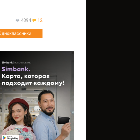
4394
12
Одноклассники