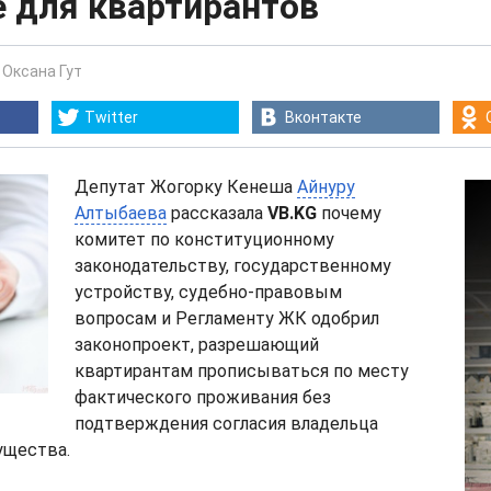
е для квартирантов
-
Оксана Гут
Twitter
Вконтакте
Депутат Жогорку Кенеша
Айнуру
Алтыбаева
рассказала
VB.KG
почему
комитет по конституционному
законодательству, государственному
устройству, судебно-правовым
вопросам и Регламенту ЖК одобрил
законопроект, разрешающий
квартирантам прописываться по месту
фактического проживания без
подтверждения согласия владельца
ущества.