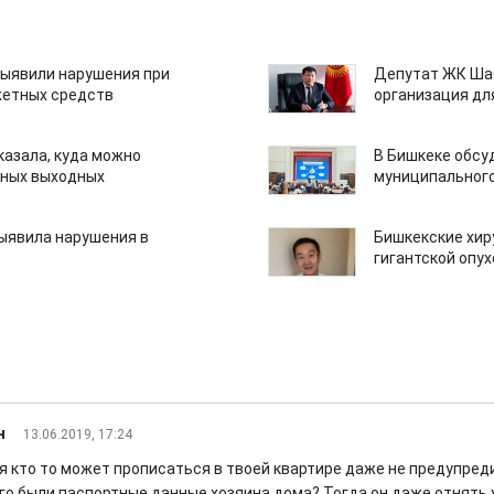
ыявили нарушения при
Депутат ЖК Шаб
етных средств
организация дл
казала, куда можно
В Бишкеке обсу
нных выходных
муниципального
ыявила нарушения в
Бишкекские хир
гигантской опу
н
13.06.2019, 17:24
я кто то может прописаться в твоей квартире даже не предупред
его были паспортные данные хозяина дома? Тогда он даже отнять у