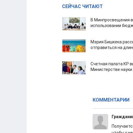
СЕЙЧАС ЧИТАЮТ
В Минпросвещения в
использовании бюдж
Мэрия Бишкека расс
отправиться на дли
Счетная палата КР в
Министерстве науки
КОММЕНТАРИИ
Граждани
Получаетс
чтобы у н