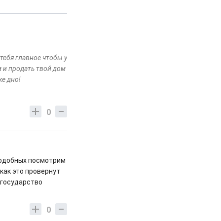
тебя главное чтобы у
м и продать твой дом
же дно!
0
подобных посмотрим
как это провернут
 государство
0