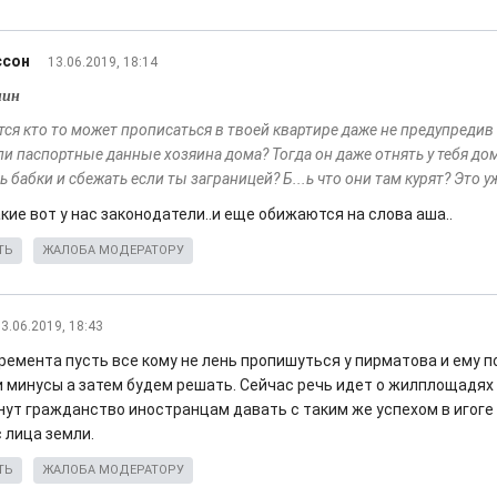
ссон
13.06.2019, 18:14
нин
ся кто то может прописаться в твоей квартире даже не предупредив 
ли паспортные данные хозяина дома? Тогда он даже отнять у тебя до
ь бабки и сбежать если ты заграницей? Б...ь что они там курят? Это у
акие вот у нас законодатели..и еще обижаются на слова аша..
ТЬ
ЖАЛОБА МОДЕРАТОРУ
3.06.2019, 18:43
ремента пусть все кому не лень пропишуться у пирматова и ему 
и минусы а затем будем решать. Сейчас речь идет о жилплощадях 
нут гражданство иностранцам давать с таким же успехом в игоге
 лица земли.
ТЬ
ЖАЛОБА МОДЕРАТОРУ