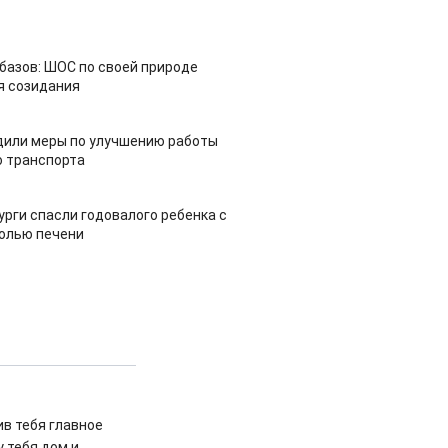
азов: ШОС по своей природе
я созидания
дили меры по улучшению работы
 транспорта
урги спасли годовалого ребенка с
холью печени
ив тебя главное
 тебя дом и