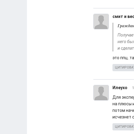
смит и ве
Гражда
Получает
него бы
и сделат
это ппц..т
ЦИТИРОВА
Илеухо
1
Для экспе
на плюсы 
потом нач
исчезнет с
ЦИТИРОВА