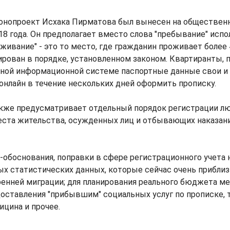
конопроект Исхака Пирматова был вынесен на обществен
18 года. Он предполагает вместо слова "пребывание" исп
живание" - это то место, где гражданин проживает более
ирован в порядке, установленном законом. Квартиранты,
ной информационной системе паспортные данные свои и 
 онлайн в течение нескольких дней оформить прописку.
акже предусматривает отдельный порядок регистрации л
ста жительства, осужденных лиц и отбывающих наказани
-обоснования, поправки в сфере регистрационного учета
х статистических данных, которые сейчас очень приблиз
ренней миграции; для планирования реального бюджета м
доставления "прибывшим" социальных услуг по прописке, 
ицина и прочее.