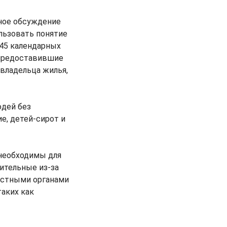
ное обсуждение
ользовать понятие
 45 календарных
 предоставившие
владельца жилья,
юдей без
е, детей-сирот и
 необходимы для
ительные из-за
естными органами
таких как