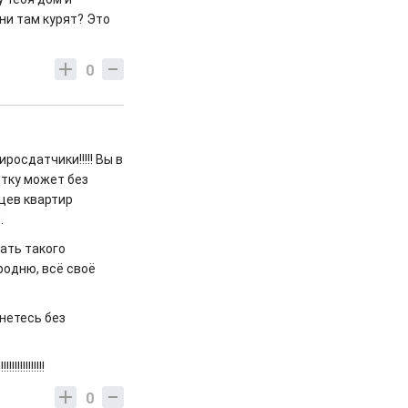
они там курят? Это
0
осдатчики!!!!! Вы в
ятку может без
цев квартир
.
ать такого
родню, всё своё
анетесь без
!!!!!!!!
0