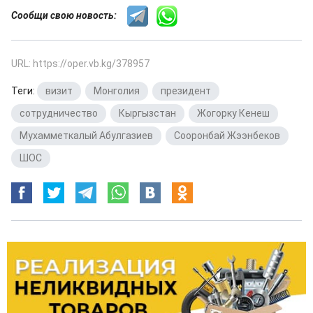
Сообщи свою новость:
URL: https://oper.vb.kg/378957
Теги:
визит
,
Монголия
,
президент
,
сотрудничество
,
Кыргызстан
,
Жогорку Кенеш
,
Мухамметкалый Абулгазиев
,
Сооронбай Жээнбеков
,
ШОС